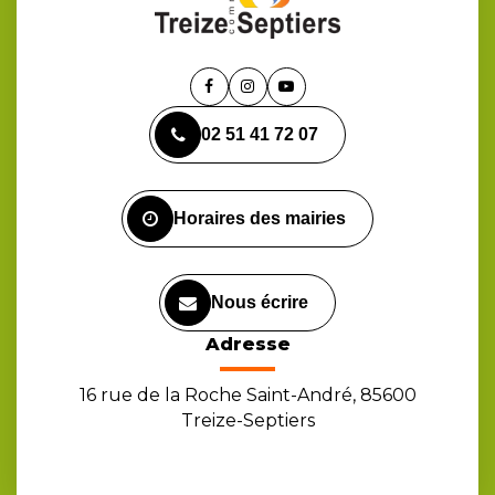
Lien
Lien
Lien
vers
vers
vers
02 51 41 72 07
le
le
la
compte
compte
chaîne
Facebook
Instagram
Youtube
Horaires des mairies
Nous écrire
Adresse
16 rue de la Roche Saint-André, 85600
Treize-Septiers