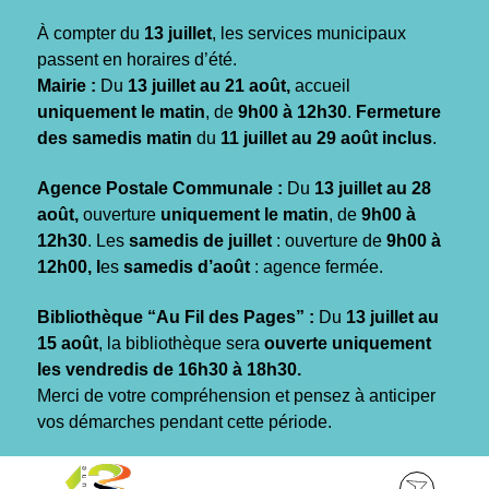
Gestion des traceurs
À compter du
13 juillet
, les services municipaux
passent en horaires d’été.
Mairie :
Du
13 juillet au 21 août,
accueil
uniquement le matin
, de
9h00 à 12h30
.
Fermeture
des samedis matin
du
11 juillet au 29 août inclus
.
Agence Postale Communale :
Du
13 juillet au 28
août,
ouverture
uniquement le matin
, de
9h00 à
12h30
. Les
samedis de juillet
: ouverture de
9h00 à
12h00, l
es
samedis d’août
: agence fermée.
Bibliothèque “Au Fil des Pages” :
Du
13 juillet au
15 août
, la bibliothèque sera
ouverte uniquement
les vendredis de 16h30 à 18h30.
Merci de votre compréhension et pensez à anticiper
vos démarches pendant cette période.
Aller
Aller
Aller