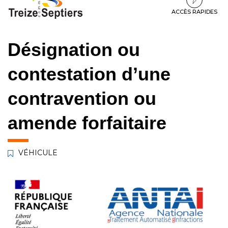
à
au
au
la
contenu
pied
ACCÈS RAPIDES
navigation
de
page
Désignation ou
contestation d’une
contravention ou
amende forfaitaire
VÉHICULE