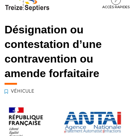
à
au
au
la
contenu
pied
ACCÈS RAPIDES
navigation
de
page
Désignation ou
contestation d’une
contravention ou
amende forfaitaire
VÉHICULE