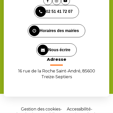
Lien
Lien
Lien
vers
vers
vers
02 51 41 72 07
le
le
la
compte
compte
chaîne
Facebook
Instagram
Youtube
Horaires des mairies
Nous écrire
Adresse
16 rue de la Roche Saint-André, 85600
Treize-Septiers
Gestion des cookies
Accessibilité