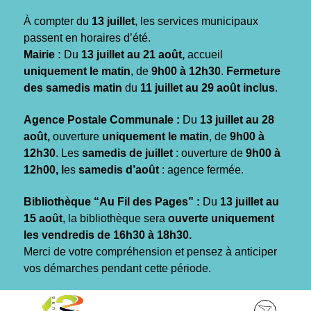
Gestion des traceurs
À compter du
13 juillet
, les services municipaux
passent en horaires d’été.
Mairie :
Du
13 juillet au 21 août,
accueil
uniquement le matin
, de
9h00 à 12h30
.
Fermeture
des samedis matin
du
11 juillet au 29 août inclus
.
Agence Postale Communale :
Du
13 juillet au 28
août,
ouverture
uniquement le matin
, de
9h00 à
12h30
. Les
samedis de juillet
: ouverture de
9h00 à
12h00, l
es
samedis d’août
: agence fermée.
Bibliothèque “Au Fil des Pages” :
Du
13 juillet au
15 août
, la bibliothèque sera
ouverte uniquement
les vendredis de 16h30 à 18h30.
Merci de votre compréhension et pensez à anticiper
vos démarches pendant cette période.
Aller
Aller
Aller