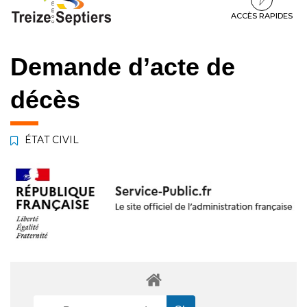
à
au
au
la
contenu
pied
ACCÈS RAPIDES
navigation
de
page
Demande d’acte de
décès
ÉTAT CIVIL