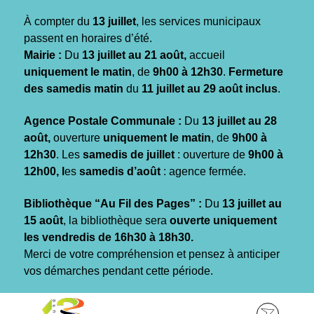
Gestion des traceurs
À compter du
13 juillet
, les services municipaux
passent en horaires d’été.
Mairie :
Du
13 juillet au 21 août,
accueil
uniquement le matin
, de
9h00 à 12h30
.
Fermeture
des samedis matin
du
11 juillet au 29 août inclus
.
Agence Postale Communale :
Du
13 juillet au 28
août,
ouverture
uniquement le matin
, de
9h00 à
12h30
. Les
samedis de juillet
: ouverture de
9h00 à
12h00, l
es
samedis d’août
: agence fermée.
Bibliothèque “Au Fil des Pages” :
Du
13 juillet au
15 août
, la bibliothèque sera
ouverte uniquement
les vendredis de 16h30 à 18h30.
Merci de votre compréhension et pensez à anticiper
vos démarches pendant cette période.
Aller
Aller
Aller