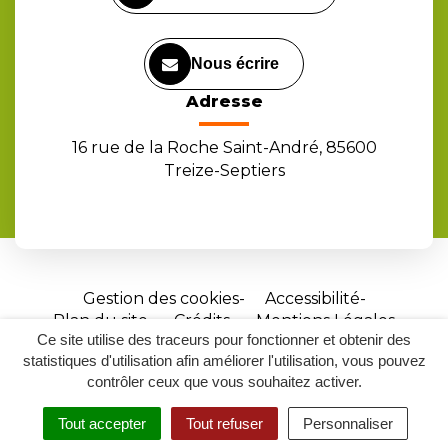
Nous écrire
Adresse
16 rue de la Roche Saint-André, 85600
Treize-Septiers
Gestion des cookies
Accessibilité
Plan du site
Crédits
Mentions Légales
Ce site utilise des traceurs pour fonctionner et obtenir des
Site
statistiques d'utilisation afin améliorer l'utilisation, vous pouvez
réalisé
contrôler ceux que vous souhaitez activer.
par
Tout accepter
Tout refuser
Personnaliser
Inovagora
MENU
RECHERCHER
ACCESSIBILITÉ