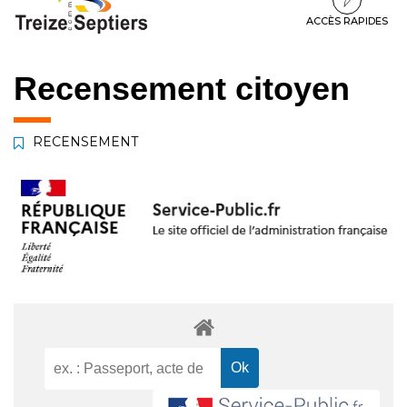
à
au
au
la
contenu
pied
ACCÈS RAPIDES
navigation
de
page
Recensement citoyen
RECENSEMENT