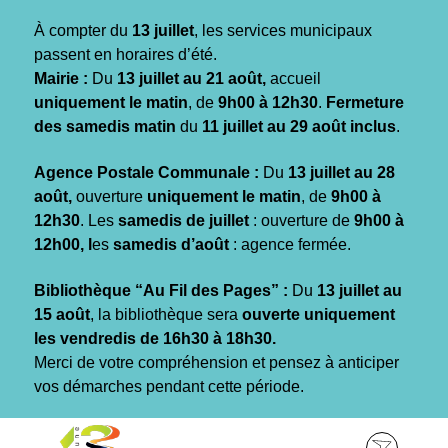
Gestion des traceurs
À compter du
13 juillet
, les services municipaux
passent en horaires d’été.
Mairie :
Du
13 juillet au 21 août,
accueil
uniquement le matin
, de
9h00 à 12h30
.
Fermeture
des samedis matin
du
11 juillet au 29 août inclus
.
Agence Postale Communale :
Du
13 juillet au 28
août,
ouverture
uniquement le matin
, de
9h00 à
12h30
. Les
samedis de juillet
: ouverture de
9h00 à
12h00, l
es
samedis d’août
: agence fermée.
Bibliothèque “Au Fil des Pages” :
Du
13 juillet au
15 août
, la bibliothèque sera
ouverte uniquement
les vendredis de 16h30 à 18h30.
Merci de votre compréhension et pensez à anticiper
vos démarches pendant cette période.
Aller
Aller
Aller