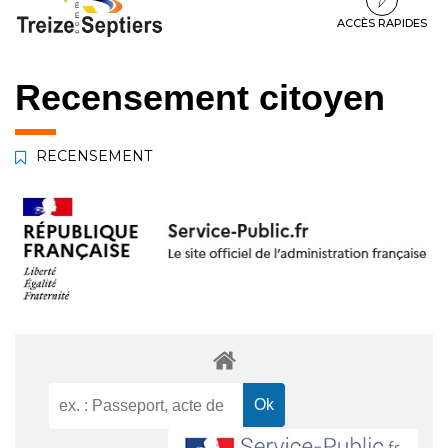
à
au
au
la
contenu
pied
ACCÈS RAPIDES
navigation
de
page
Recensement citoyen
RECENSEMENT