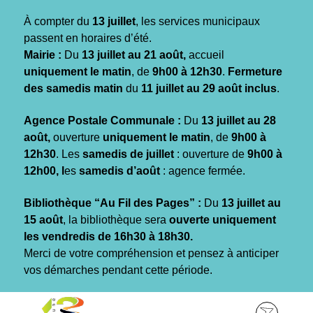
Gestion des traceurs
À compter du
13 juillet
, les services municipaux
passent en horaires d’été.
Mairie :
Du
13 juillet au 21 août,
accueil
uniquement le matin
, de
9h00 à 12h30
.
Fermeture
des samedis matin
du
11 juillet au 29 août inclus
.
Agence Postale Communale :
Du
13 juillet au 28
août,
ouverture
uniquement le matin
, de
9h00 à
12h30
. Les
samedis de juillet
: ouverture de
9h00 à
12h00, l
es
samedis d’août
: agence fermée.
Bibliothèque “Au Fil des Pages” :
Du
13 juillet au
15 août
, la bibliothèque sera
ouverte uniquement
les vendredis de 16h30 à 18h30.
Merci de votre compréhension et pensez à anticiper
vos démarches pendant cette période.
Aller
Aller
Aller