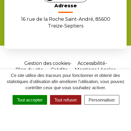
Adresse
16 rue de la Roche Saint-André, 85600
Treize-Septiers
Gestion des cookies
Accessibilité
Plan du site
Crédits
Mentions Légales
Ce site utilise des traceurs pour fonctionner et obtenir des
Site
statistiques d'utilisation afin améliorer l'utilisation, vous pouvez
réalisé
contrôler ceux que vous souhaitez activer.
par
Tout accepter
Tout refuser
Personnaliser
Inovagora
MENU
RECHERCHER
ACCESSIBILITÉ
(ouverture
dans
un
nouvel