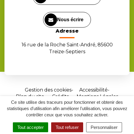
Nous écrire
Adresse
16 rue de la Roche Saint-André, 85600
Treize-Septiers
Gestion des cookies
Accessibilité
Plan du site
Crédits
Mentions Légales
Ce site utilise des traceurs pour fonctionner et obtenir des
Site
statistiques d'utilisation afin améliorer l'utilisation, vous pouvez
réalisé
contrôler ceux que vous souhaitez activer.
par
Tout accepter
Tout refuser
Personnaliser
Inovagora
MENU
RECHERCHER
ACCESSIBILITÉ