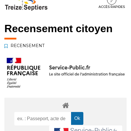
à
au
au
la
contenu
pied
ACCÈS RAPIDES
navigation
de
page
Recensement citoyen
RECENSEMENT