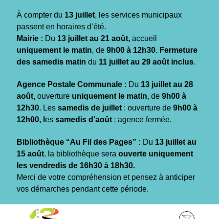
Gestion des traceurs
À compter du
13 juillet
, les services municipaux
passent en horaires d’été.
Mairie :
Du
13 juillet au 21 août,
accueil
uniquement le matin
, de
9h00 à 12h30
.
Fermeture
des samedis matin
du
11 juillet au 29 août inclus
.
Agence Postale Communale :
Du
13 juillet au 28
août,
ouverture
uniquement le matin
, de
9h00 à
12h30
. Les
samedis de juillet
: ouverture de
9h00 à
12h00, l
es
samedis d’août
: agence fermée.
Bibliothèque “Au Fil des Pages” :
Du
13 juillet au
15 août
, la bibliothèque sera
ouverte uniquement
les vendredis de 16h30 à 18h30.
Merci de votre compréhension et pensez à anticiper
vos démarches pendant cette période.
Aller
Aller
Aller