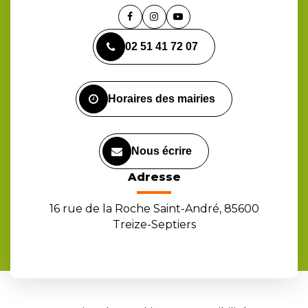
Lien
Lien
Lien
vers
vers
vers
02 51 41 72 07
le
le
la
compte
compte
chaîne
Facebook
Instagram
Youtube
Horaires des mairies
Nous écrire
Adresse
16 rue de la Roche Saint-André, 85600
Treize-Septiers