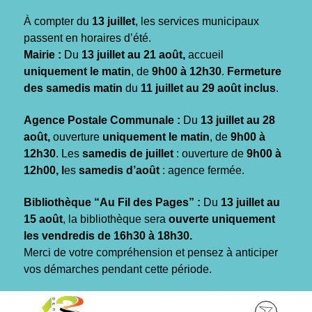
Gestion des traceurs
À compter du
13 juillet
, les services municipaux
passent en horaires d’été.
Mairie :
Du
13 juillet au 21 août,
accueil
uniquement le matin
, de
9h00 à 12h30
.
Fermeture
des samedis matin
du
11 juillet au 29 août inclus
.
Agence Postale Communale :
Du
13 juillet au 28
août,
ouverture
uniquement le matin
, de
9h00 à
12h30
. Les
samedis de juillet
: ouverture de
9h00 à
12h00, l
es
samedis d’août
: agence fermée.
Bibliothèque “Au Fil des Pages” :
Du
13 juillet au
15 août
, la bibliothèque sera
ouverte uniquement
les vendredis de 16h30 à 18h30.
Merci de votre compréhension et pensez à anticiper
vos démarches pendant cette période.
Aller
Aller
Aller