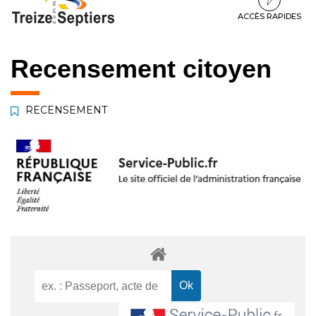
à
au
au
la
contenu
pied
ACCÈS RAPIDES
navigation
de
page
Recensement citoyen
RECENSEMENT