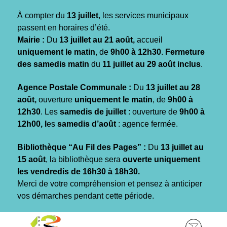
Gestion des traceurs
À compter du
13 juillet
, les services municipaux
passent en horaires d’été.
Mairie :
Du
13 juillet au 21 août,
accueil
uniquement le matin
, de
9h00 à 12h30
.
Fermeture
des samedis matin
du
11 juillet au 29 août inclus
.
Agence Postale Communale :
Du
13 juillet au 28
août,
ouverture
uniquement le matin
, de
9h00 à
12h30
. Les
samedis de juillet
: ouverture de
9h00 à
12h00, l
es
samedis d’août
: agence fermée.
Bibliothèque “Au Fil des Pages” :
Du
13 juillet au
15 août
, la bibliothèque sera
ouverte uniquement
les vendredis de 16h30 à 18h30.
Merci de votre compréhension et pensez à anticiper
vos démarches pendant cette période.
Aller
Aller
Aller