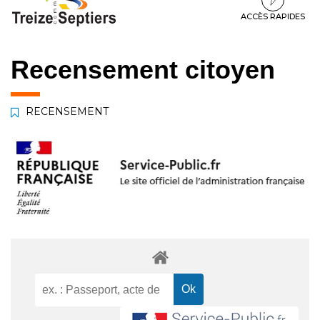
à
au
au
la
contenu
pied
ACCÈS RAPIDES
navigation
de
page
Recensement citoyen
RECENSEMENT