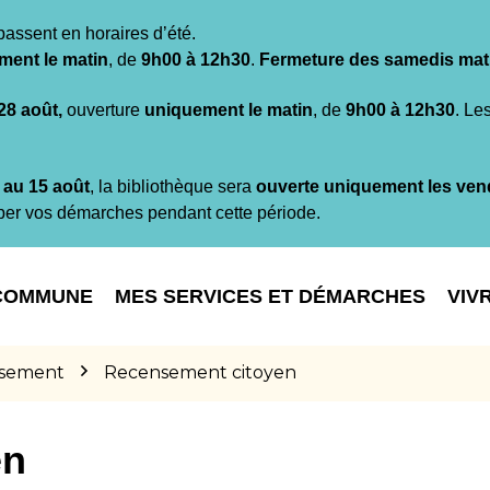
passent en horaires d’été.
ment le matin
, de
9h00 à 12h30
.
Fermeture des samedis mat
 28 août,
ouverture
uniquement le matin
, de
9h00 à 12h30
. Le
t au 15 août
, la bibliothèque sera
ouverte uniquement les ven
per vos démarches pendant cette période.
COMMUNE
MES SERVICES ET DÉMARCHES
VIV
sement
Recensement citoyen
en