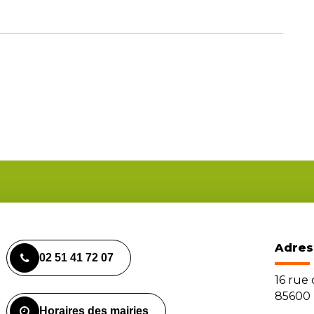
Adres
02 51 41 72 07
16 rue
85600 
Horaires des mairies