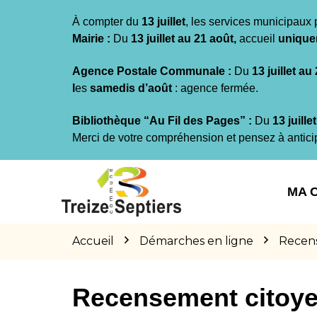
Gestion des traceurs
À compter du
13 juillet
, les services municipaux 
Mairie :
Du
13 juillet au 21 août,
accueil
unique
Agence Postale Communale :
Du
13 juillet au
l
es
samedis d’août
: agence fermée.
Bibliothèque “Au Fil des Pages” :
Du
13 juille
Merci de votre compréhension et pensez à antici
Aller
Aller
Aller
à
au
au
MA 
la
contenu
pied
navigation
de
page
Accueil
Démarches en ligne
Recen
Recensement citoy