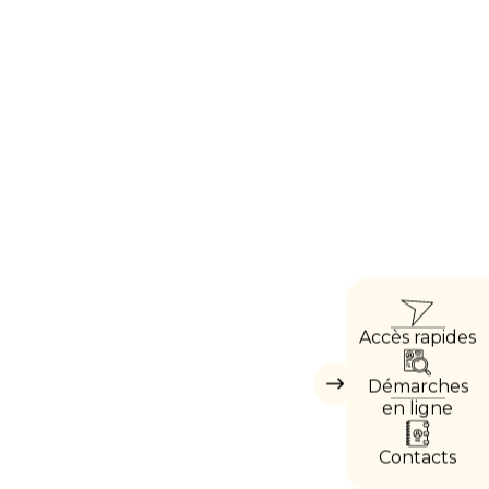
ACC
Accès rapides
DIRE
Démarches
Masquer
les
en ligne
accès
directs
Contacts