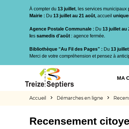
Gestion des traceurs
À compter du
13 juillet
, les services municipaux 
Mairie :
Du
13 juillet au 21 août,
accueil
unique
Agence Postale Communale :
Du
13 juillet au
l
es
samedis d’août
: agence fermée.
Bibliothèque “Au Fil des Pages” :
Du
13 juille
Merci de votre compréhension et pensez à antici
Aller
Aller
Aller
à
au
au
MA 
la
contenu
pied
navigation
de
page
Accueil
Démarches en ligne
Recen
Recensement citoy