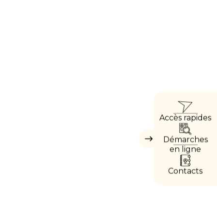
ACC
Accès rapides
DIRE
Démarches
Masquer
les
en ligne
accès
directs
Contacts