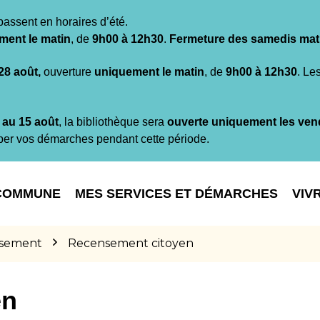
passent en horaires d’été.
ment le matin
, de
9h00 à 12h30
.
Fermeture des samedis mat
 28 août,
ouverture
uniquement le matin
, de
9h00 à 12h30
. Le
t au 15 août
, la bibliothèque sera
ouverte uniquement les ven
per vos démarches pendant cette période.
COMMUNE
MES SERVICES ET DÉMARCHES
VIV
sement
Recensement citoyen
en