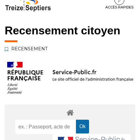
à
au
au
la
contenu
pied
ACCÈS RAPIDES
navigation
de
page
Recensement citoyen
RECENSEMENT