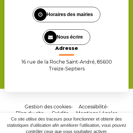
Facebook
Instagram
Youtube
Horaires des mairies
Nous écrire
Adresse
16 rue de la Roche Saint-André, 85600
Treize-Septiers
Gestion des cookies
Accessibilité
Plan du site
Crédits
Mentions Légales
Ce site utilise des traceurs pour fonctionner et obtenir des
Site
statistiques d'utilisation afin améliorer l'utilisation, vous pouvez
réalisé
contrôler ceux que vous souhaitez activer.