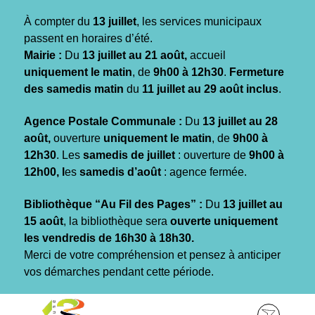
Gestion des traceurs
À compter du
13 juillet
, les services municipaux
passent en horaires d’été.
Mairie :
Du
13 juillet au 21 août,
accueil
uniquement le matin
, de
9h00 à 12h30
.
Fermeture
des samedis matin
du
11 juillet au 29 août inclus
.
Agence Postale Communale :
Du
13 juillet au 28
août,
ouverture
uniquement le matin
, de
9h00 à
12h30
. Les
samedis de juillet
: ouverture de
9h00 à
12h00, l
es
samedis d’août
: agence fermée.
Bibliothèque “Au Fil des Pages” :
Du
13 juillet au
15 août
, la bibliothèque sera
ouverte uniquement
les vendredis de 16h30 à 18h30.
Merci de votre compréhension et pensez à anticiper
vos démarches pendant cette période.
Aller
Aller
Aller