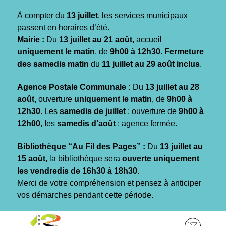
Gestion des traceurs
À compter du
13 juillet
, les services municipaux
passent en horaires d’été.
Mairie :
Du
13 juillet au 21 août,
accueil
uniquement le matin
, de
9h00 à 12h30
.
Fermeture
des samedis matin
du
11 juillet au 29 août inclus
.
Agence Postale Communale :
Du
13 juillet au 28
août,
ouverture
uniquement le matin
, de
9h00 à
12h30
. Les
samedis de juillet
: ouverture de
9h00 à
12h00, l
es
samedis d’août
: agence fermée.
Bibliothèque “Au Fil des Pages” :
Du
13 juillet au
15 août
, la bibliothèque sera
ouverte uniquement
les vendredis de 16h30 à 18h30.
Merci de votre compréhension et pensez à anticiper
vos démarches pendant cette période.
Aller
Aller
Aller