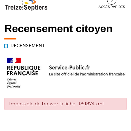
à
au
au
la
contenu
pied
ACCÈS RAPIDES
navigation
de
page
Recensement citoyen
RECENSEMENT
Impossible de trouver la fiche : R51874.xml