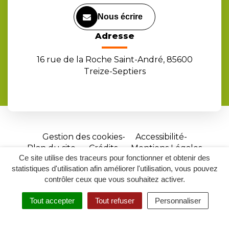
Nous écrire
Adresse
16 rue de la Roche Saint-André, 85600
Treize-Septiers
Gestion des cookies
Accessibilité
Plan du site
Crédits
Mentions Légales
Ce site utilise des traceurs pour fonctionner et obtenir des
Site
statistiques d'utilisation afin améliorer l'utilisation, vous pouvez
réalisé
contrôler ceux que vous souhaitez activer.
par
Tout accepter
Tout refuser
Personnaliser
Inovagora
MENU
RECHERCHER
ACCESSIBILITÉ
(ouverture
dans