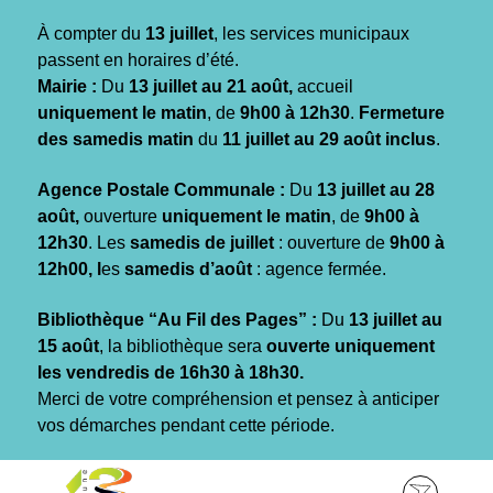
Gestion des traceurs
À compter du
13 juillet
, les services municipaux
passent en horaires d’été.
Mairie :
Du
13 juillet au 21 août,
accueil
uniquement le matin
, de
9h00 à 12h30
.
Fermeture
des samedis matin
du
11 juillet au 29 août inclus
.
Agence Postale Communale :
Du
13 juillet au 28
août,
ouverture
uniquement le matin
, de
9h00 à
12h30
. Les
samedis de juillet
: ouverture de
9h00 à
12h00, l
es
samedis d’août
: agence fermée.
Bibliothèque “Au Fil des Pages” :
Du
13 juillet au
15 août
, la bibliothèque sera
ouverte uniquement
les vendredis de 16h30 à 18h30.
Merci de votre compréhension et pensez à anticiper
vos démarches pendant cette période.
Aller
Aller
Aller