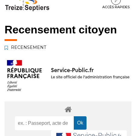
à
au
au
la
contenu
pied
ACCÈS RAPIDES
navigation
de
page
Recensement citoyen
RECENSEMENT