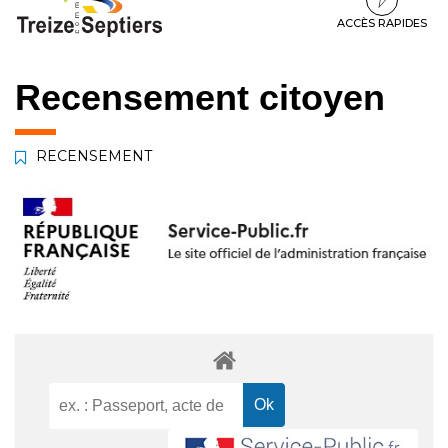
à
au
au
la
contenu
pied
ACCÈS RAPIDES
navigation
de
page
Recensement citoyen
RECENSEMENT