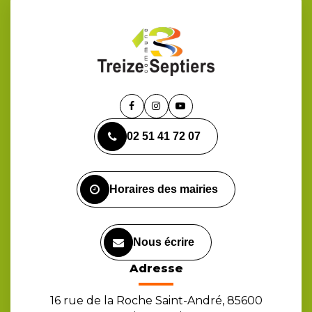
Lien
Lien
Lien
vers
vers
vers
02 51 41 72 07
le
le
la
compte
compte
chaîne
Facebook
Instagram
Youtube
Horaires des mairies
Nous écrire
Adresse
16 rue de la Roche Saint-André, 85600