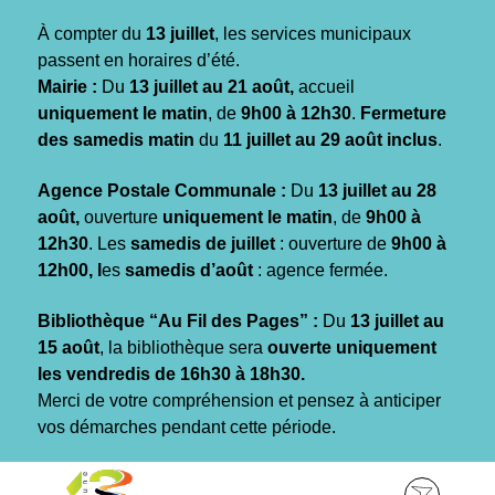
Gestion des traceurs
À compter du
13 juillet
, les services municipaux
passent en horaires d’été.
Mairie :
Du
13 juillet au 21 août,
accueil
uniquement le matin
, de
9h00 à 12h30
.
Fermeture
des samedis matin
du
11 juillet au 29 août inclus
.
Agence Postale Communale :
Du
13 juillet au 28
août,
ouverture
uniquement le matin
, de
9h00 à
12h30
. Les
samedis de juillet
: ouverture de
9h00 à
12h00, l
es
samedis d’août
: agence fermée.
Bibliothèque “Au Fil des Pages” :
Du
13 juillet au
15 août
, la bibliothèque sera
ouverte uniquement
les vendredis de 16h30 à 18h30.
Merci de votre compréhension et pensez à anticiper
vos démarches pendant cette période.
Aller
Aller
Aller