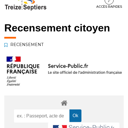
à
au
au
la
contenu
pied
ACCÈS RAPIDES
navigation
de
page
Recensement citoyen
RECENSEMENT