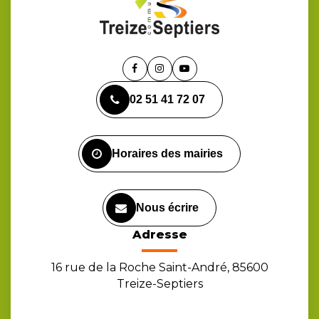
Lien
Lien
Lien
vers
vers
vers
02 51 41 72 07
le
le
la
compte
compte
chaîne
Facebook
Instagram
Youtube
Horaires des mairies
Nous écrire
Adresse
16 rue de la Roche Saint-André, 85600
Treize-Septiers