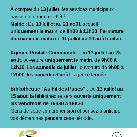
Gestion des traceurs
À compter du
13 juillet
, les services municipaux
passent en horaires d’été.
Mairie :
Du
13 juillet au 21 août,
accueil
uniquement le matin
, de
9h00 à 12h30
.
Fermeture
des samedis matin
du
11 juillet au 29 août inclus
.
Agence Postale Communale :
Du
13 juillet au 28
août,
ouverture
uniquement le matin
, de
9h00 à
12h30
. Les
samedis de juillet
: ouverture de
9h00 à
12h00, l
es
samedis d’août
: agence fermée.
Bibliothèque “Au Fil des Pages” :
Du
13 juillet au
15 août
, la bibliothèque sera
ouverte uniquement
les vendredis de 16h30 à 18h30.
Merci de votre compréhension et pensez à anticiper
vos démarches pendant cette période.
Aller
Aller
Aller