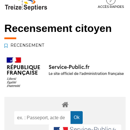
à
au
au
la
contenu
pied
ACCÈS RAPIDES
navigation
de
page
Recensement citoyen
RECENSEMENT