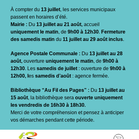
Gestion des traceurs
À compter du
13 juillet
, les services municipaux
passent en horaires d’été.
Mairie :
Du
13 juillet au 21 août,
accueil
uniquement le matin
, de
9h00 à 12h30
.
Fermeture
des samedis matin
du
11 juillet au 29 août inclus
.
Agence Postale Communale :
Du
13 juillet au 28
août,
ouverture
uniquement le matin
, de
9h00 à
12h30
. Les
samedis de juillet
: ouverture de
9h00 à
12h00, l
es
samedis d’août
: agence fermée.
Bibliothèque “Au Fil des Pages” :
Du
13 juillet au
15 août
, la bibliothèque sera
ouverte uniquement
les vendredis de 16h30 à 18h30.
Merci de votre compréhension et pensez à anticiper
vos démarches pendant cette période.
Aller
Aller
Aller