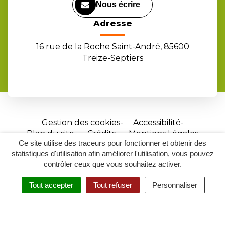
Nous écrire
Adresse
16 rue de la Roche Saint-André, 85600
Treize-Septiers
Gestion des cookies
Accessibilité
Plan du site
Crédits
Mentions Légales
Ce site utilise des traceurs pour fonctionner et obtenir des
Site
statistiques d'utilisation afin améliorer l'utilisation, vous pouvez
réalisé
contrôler ceux que vous souhaitez activer.
par
Tout accepter
Tout refuser
Personnaliser
Inovagora
MENU
RECHERCHER
ACCESSIBILITÉ
(ouverture
dans
un