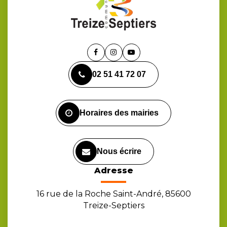
Lien
Lien
Lien
vers
vers
vers
02 51 41 72 07
le
le
la
compte
compte
chaîne
Facebook
Instagram
Youtube
Horaires des mairies
Nous écrire
Adresse
16 rue de la Roche Saint-André, 85600
Treize-Septiers