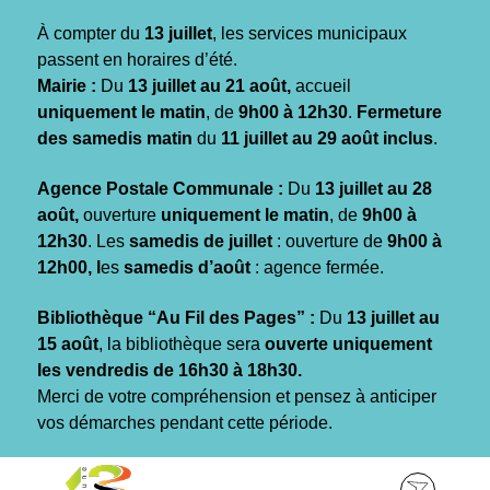
Gestion des traceurs
À compter du
13 juillet
, les services municipaux
passent en horaires d’été.
Mairie :
Du
13 juillet au 21 août,
accueil
uniquement le matin
, de
9h00 à 12h30
.
Fermeture
des samedis matin
du
11 juillet au 29 août inclus
.
Agence Postale Communale :
Du
13 juillet au 28
août,
ouverture
uniquement le matin
, de
9h00 à
12h30
. Les
samedis de juillet
: ouverture de
9h00 à
12h00, l
es
samedis d’août
: agence fermée.
Bibliothèque “Au Fil des Pages” :
Du
13 juillet au
15 août
, la bibliothèque sera
ouverte uniquement
les vendredis de 16h30 à 18h30.
Merci de votre compréhension et pensez à anticiper
vos démarches pendant cette période.
Aller
Aller
Aller