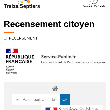
à
au
au
la
contenu
pied
ACCÈS RAPIDES
navigation
de
page
Recensement citoyen
RECENSEMENT