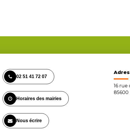
Adres
02 51 41 72 07
16 rue
85600 
Horaires des mairies
Nous écrire