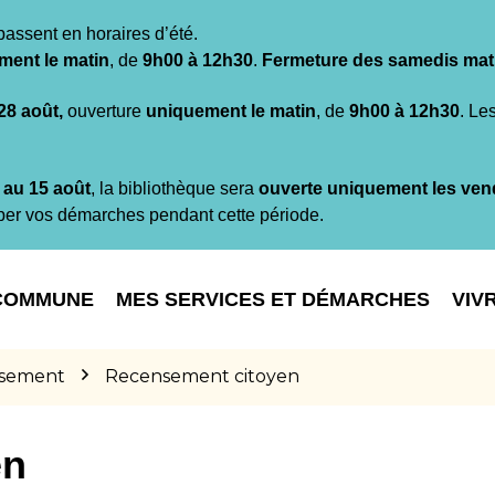
passent en horaires d’été.
ment le matin
, de
9h00 à 12h30
.
Fermeture des samedis mat
 28 août,
ouverture
uniquement le matin
, de
9h00 à 12h30
. Le
t au 15 août
, la bibliothèque sera
ouverte uniquement les ven
per vos démarches pendant cette période.
COMMUNE
MES SERVICES ET DÉMARCHES
VIV
sement
Recensement citoyen
en