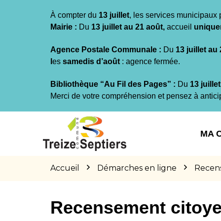
Gestion des traceurs
À compter du
13 juillet
, les services municipaux 
Mairie :
Du
13 juillet au 21 août,
accueil
unique
Agence Postale Communale :
Du
13 juillet au
l
es
samedis d’août
: agence fermée.
Bibliothèque “Au Fil des Pages” :
Du
13 juille
Merci de votre compréhension et pensez à antici
Aller
Aller
Aller
à
au
au
MA 
la
contenu
pied
navigation
de
page
Accueil
Démarches en ligne
Recen
Recensement citoy