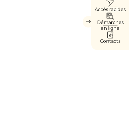
ACC
Accès rapides
DIRE
Démarches
Masquer
les
en ligne
accès
directs
Contacts