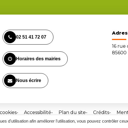
Adres
02 51 41 72 07
16 rue
85600 
Horaires des mairies
Nous écrire
 cookies
Accessibilité
Plan du site
Crédits
Ment
ques d'utilisation afin améliorer l'utilisation, vous pouvez contrôler ceu
Site