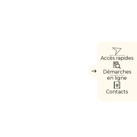
ACC
Accès rapides
DIRE
Démarches
Masquer
les
en ligne
accès
directs
Contacts