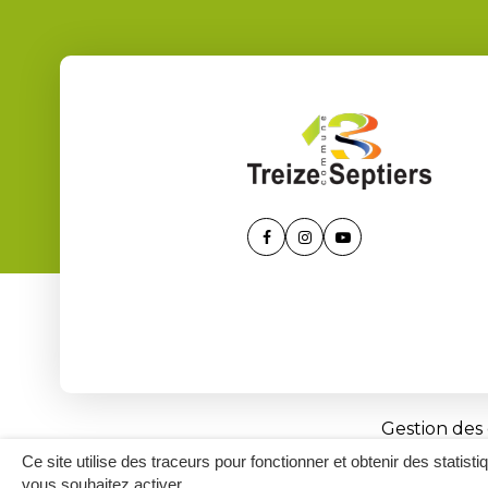
Lien
Lien
Lien
vers
vers
vers
le
le
la
compte
compte
chaîne
Facebook
Instagram
Youtube
Gestion des
Ce site utilise des traceurs pour fonctionner et obtenir des statisti
vous souhaitez activer.