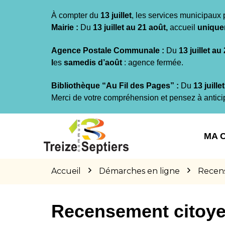
Gestion des traceurs
À compter du
13 juillet
, les services municipaux 
Mairie :
Du
13 juillet au 21 août,
accueil
unique
Agence Postale Communale :
Du
13 juillet au
l
es
samedis d’août
: agence fermée.
Bibliothèque “Au Fil des Pages” :
Du
13 juille
Merci de votre compréhension et pensez à antici
Aller
Aller
Aller
à
au
au
MA 
la
contenu
pied
navigation
de
page
Accueil
Démarches en ligne
Recen
Recensement citoy