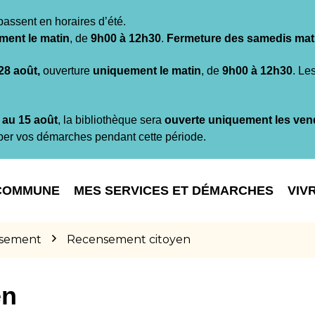
passent en horaires d’été.
ment le matin
, de
9h00 à 12h30
.
Fermeture des samedis mat
 28 août,
ouverture
uniquement le matin
, de
9h00 à 12h30
. Le
t au 15 août
, la bibliothèque sera
ouverte uniquement les ven
per vos démarches pendant cette période.
COMMUNE
MES SERVICES ET DÉMARCHES
VIV
sement
Recensement citoyen
en