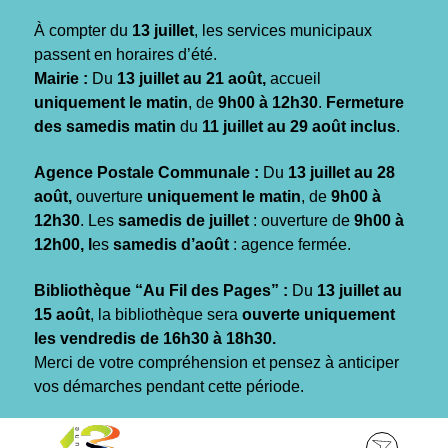
Gestion des traceurs
À compter du
13 juillet
, les services municipaux
passent en horaires d’été.
Mairie :
Du
13 juillet au 21 août,
accueil
uniquement le matin
, de
9h00 à 12h30
.
Fermeture
des samedis matin
du
11 juillet au 29 août inclus
.
Agence Postale Communale :
Du
13 juillet au 28
août,
ouverture
uniquement le matin
, de
9h00 à
12h30
. Les
samedis de juillet
: ouverture de
9h00 à
12h00, l
es
samedis d’août
: agence fermée.
Bibliothèque “Au Fil des Pages” :
Du
13 juillet au
15 août
, la bibliothèque sera
ouverte uniquement
les vendredis de 16h30 à 18h30.
Merci de votre compréhension et pensez à anticiper
vos démarches pendant cette période.
Aller
Aller
Aller