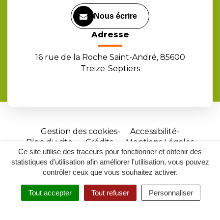
Nous écrire
Adresse
16 rue de la Roche Saint-André, 85600
Treize-Septiers
Gestion des cookies
Accessibilité
Plan du site
Crédits
Mentions Légales
Ce site utilise des traceurs pour fonctionner et obtenir des
Site
statistiques d'utilisation afin améliorer l'utilisation, vous pouvez
réalisé
contrôler ceux que vous souhaitez activer.
par
Tout accepter
Tout refuser
Personnaliser
Inovagora
MENU
RECHERCHER
ACCESSIBILITÉ
(ouverture
dans