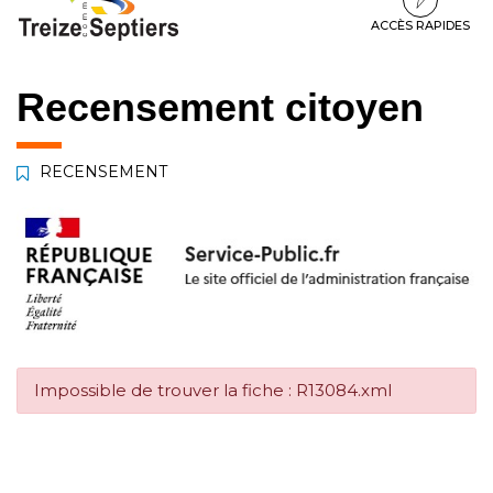
à
au
au
la
contenu
pied
ACCÈS RAPIDES
navigation
de
page
Recensement citoyen
RECENSEMENT
Impossible de trouver la fiche : R13084.xml