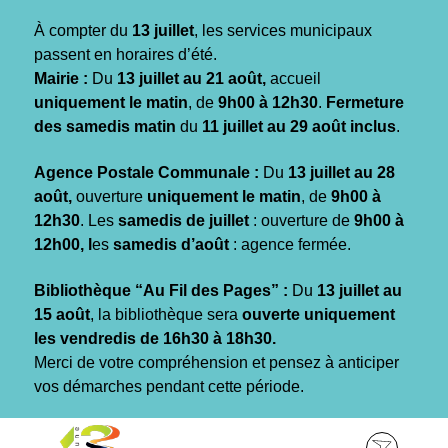
Gestion des traceurs
À compter du
13 juillet
, les services municipaux
passent en horaires d’été.
Mairie :
Du
13 juillet au 21 août,
accueil
uniquement le matin
, de
9h00 à 12h30
.
Fermeture
des samedis matin
du
11 juillet au 29 août inclus
.
Agence Postale Communale :
Du
13 juillet au 28
août,
ouverture
uniquement le matin
, de
9h00 à
12h30
. Les
samedis de juillet
: ouverture de
9h00 à
12h00, l
es
samedis d’août
: agence fermée.
Bibliothèque “Au Fil des Pages” :
Du
13 juillet au
15 août
, la bibliothèque sera
ouverte uniquement
les vendredis de 16h30 à 18h30.
Merci de votre compréhension et pensez à anticiper
vos démarches pendant cette période.
Aller
Aller
Aller