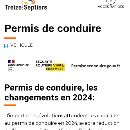
à
au
au
la
contenu
pied
ACCÈS RAPIDES
navigation
de
page
Permis de conduire
VÉHICULE
Permis de conduire, les
changements en 2024:
D’importantes évolutions attendent les candidats
au permis de conduire en 2024, avec la réduction