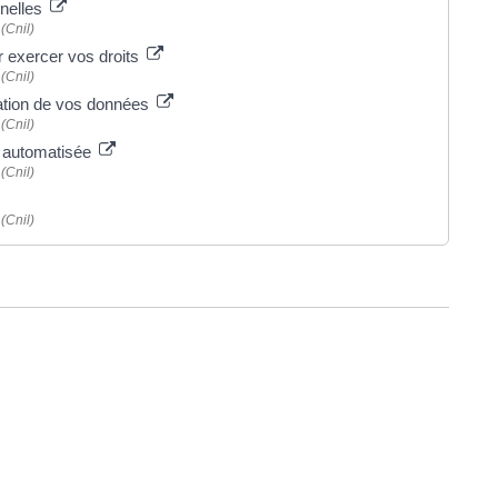
nnelles
(Cnil)
 exercer vos droits
(Cnil)
lisation de vos données
(Cnil)
on automatisée
(Cnil)
(Cnil)