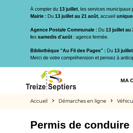
Gestion des traceurs
À compter du
13 juillet
, les services municipaux 
Mairie :
Du
13 juillet au 21 août,
accueil
unique
Agence Postale Communale :
Du
13 juillet au
l
es
samedis d’août
: agence fermée.
Bibliothèque “Au Fil des Pages” :
Du
13 juille
Merci de votre compréhension et pensez à antici
Aller
Aller
Aller
à
au
au
MA 
la
contenu
pied
navigation
de
page
Accueil
Démarches en ligne
Véhicu
Permis de conduire