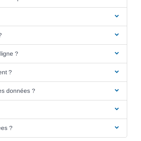
?
ligne ?
ent ?
ses données ?
ées ?