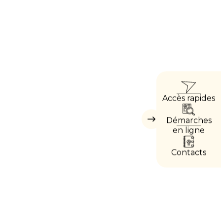
ACC
Accès rapides
DIRE
Démarches
Masquer
les
en ligne
accès
directs
Contacts