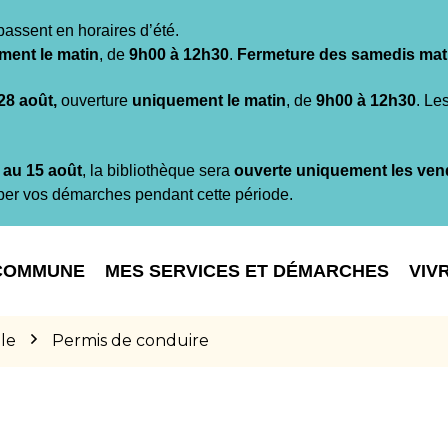
passent en horaires d’été.
ment le matin
, de
9h00 à 12h30
.
Fermeture des samedis mat
 28 août,
ouverture
uniquement le matin
, de
9h00 à 12h30
. Le
t au 15 août
, la bibliothèque sera
ouverte uniquement les ven
per vos démarches pendant cette période.
COMMUNE
MES SERVICES ET DÉMARCHES
VIV
le
Permis de conduire