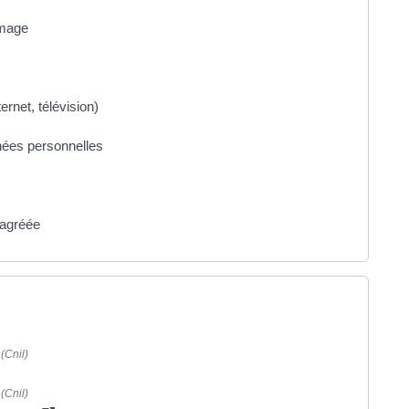
image
rnet, télévision)
nées personnelles
 agréée
(Cnil)
(Cnil)