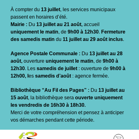
Gestion des traceurs
À compter du
13 juillet
, les services municipaux
passent en horaires d’été.
Mairie :
Du
13 juillet au 21 août,
accueil
uniquement le matin
, de
9h00 à 12h30
.
Fermeture
des samedis matin
du
11 juillet au 29 août inclus
.
Agence Postale Communale :
Du
13 juillet au 28
août,
ouverture
uniquement le matin
, de
9h00 à
12h30
. Les
samedis de juillet
: ouverture de
9h00 à
12h00, l
es
samedis d’août
: agence fermée.
Bibliothèque “Au Fil des Pages” :
Du
13 juillet au
15 août
, la bibliothèque sera
ouverte uniquement
les vendredis de 16h30 à 18h30.
Merci de votre compréhension et pensez à anticiper
vos démarches pendant cette période.
Aller
Aller
Aller