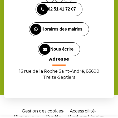
vers
vers
vers
02 51 41 72 07
le
le
la
compte
compte
chaîne
Facebook
Instagram
Youtube
Horaires des mairies
Nous écrire
Adresse
16 rue de la Roche Saint-André, 85600
Treize-Septiers
Gestion des cookies
Accessibilité
Plan du site
Crédits
Mentions Légales