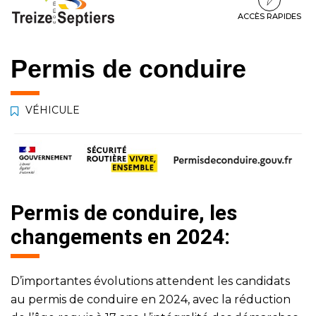
à
au
au
la
contenu
pied
ACCÈS RAPIDES
navigation
de
page
Permis de conduire
VÉHICULE
Permis de conduire, les
changements en 2024:
D’importantes évolutions attendent les candidats
au permis de conduire en 2024, avec la réduction