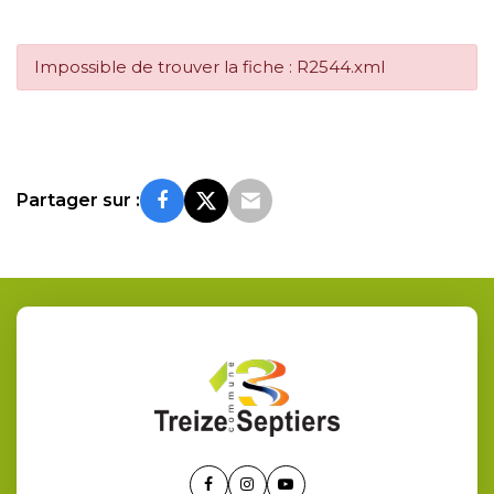
Impossible de trouver la fiche : R2544.xml
Partager sur :
Lien
Lien
Lien