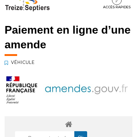
à
au
au
la
contenu
pied
ACCÈS RAPIDES
navigation
de
page
Paiement en ligne d’une
amende
VÉHICULE