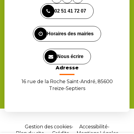
Lien
Lien
Lien
vers
vers
vers
02 51 41 72 07
le
le
la
compte
compte
chaîne
Facebook
Instagram
Youtube
Horaires des mairies
Nous écrire
Adresse
16 rue de la Roche Saint-André, 85600
Treize-Septiers
Gestion des cookies
Accessibilité
Plan du site
Crédits
Mentions Légales