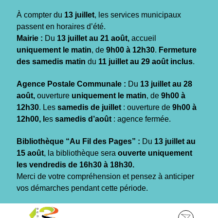
Gestion des traceurs
À compter du
13 juillet
, les services municipaux
passent en horaires d’été.
Mairie :
Du
13 juillet au 21 août,
accueil
uniquement le matin
, de
9h00 à 12h30
.
Fermeture
des samedis matin
du
11 juillet au 29 août inclus
.
Agence Postale Communale :
Du
13 juillet au 28
août,
ouverture
uniquement le matin
, de
9h00 à
12h30
. Les
samedis de juillet
: ouverture de
9h00 à
12h00, l
es
samedis d’août
: agence fermée.
Bibliothèque “Au Fil des Pages” :
Du
13 juillet au
15 août
, la bibliothèque sera
ouverte uniquement
les vendredis de 16h30 à 18h30.
Merci de votre compréhension et pensez à anticiper
vos démarches pendant cette période.
Aller
Aller
Aller