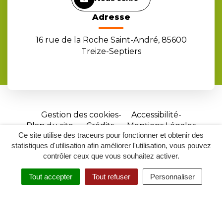
Adresse
16 rue de la Roche Saint-André, 85600
Treize-Septiers
Gestion des cookies
Accessibilité
Plan du site
Crédits
Mentions Légales
Ce site utilise des traceurs pour fonctionner et obtenir des
Site
statistiques d'utilisation afin améliorer l'utilisation, vous pouvez
réalisé
contrôler ceux que vous souhaitez activer.
par
Tout accepter
Tout refuser
Personnaliser
Inovagora
MENU
RECHERCHER
ACCESSIBILITÉ
(ouverture
dans
un