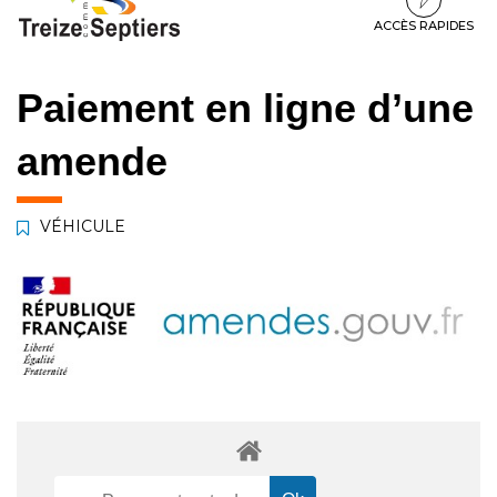
à
au
au
la
contenu
pied
ACCÈS RAPIDES
navigation
de
page
Paiement en ligne d’une
amende
VÉHICULE