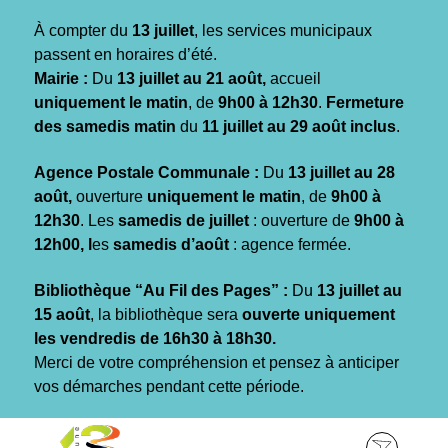
Gestion des traceurs
À compter du
13 juillet
, les services municipaux
passent en horaires d’été.
Mairie :
Du
13 juillet au 21 août,
accueil
uniquement le matin
, de
9h00 à 12h30
.
Fermeture
des samedis matin
du
11 juillet au 29 août inclus
.
Agence Postale Communale :
Du
13 juillet au 28
août,
ouverture
uniquement le matin
, de
9h00 à
12h30
. Les
samedis de juillet
: ouverture de
9h00 à
12h00, l
es
samedis d’août
: agence fermée.
Bibliothèque “Au Fil des Pages” :
Du
13 juillet au
15 août
, la bibliothèque sera
ouverte uniquement
les vendredis de 16h30 à 18h30.
Merci de votre compréhension et pensez à anticiper
vos démarches pendant cette période.
Aller
Aller
Aller