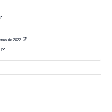
venus de 2022
x
s