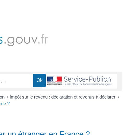
ion
Impôt sur le revenu : déclaration et revenus à déclarer
>
>
nce ?
ar un étranger en France ?