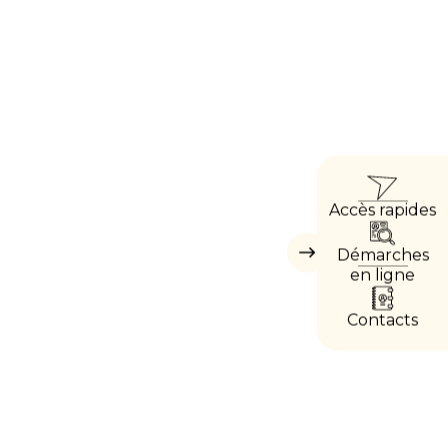
ACC
Accès rapides
DIRE
Démarches
Masquer
les
en ligne
accès
directs
Contacts