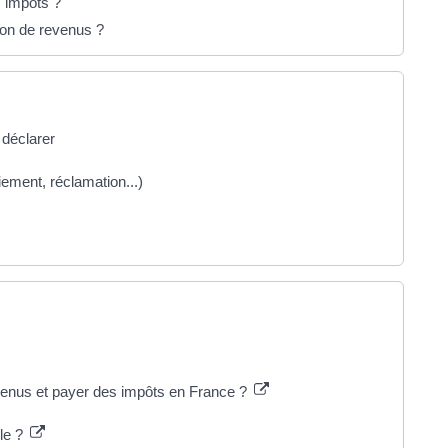
s impôts ?
tion de revenus ?
 déclarer
aiement, réclamation...)
evenus et payer des impôts en France ?
le ?