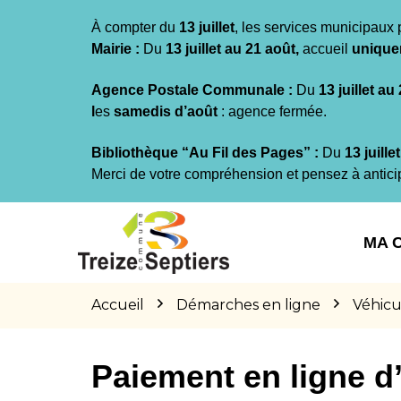
Gestion des traceurs
À compter du
13 juillet
, les services municipaux 
Mairie :
Du
13 juillet au 21 août,
accueil
unique
Agence Postale Communale :
Du
13 juillet au
l
es
samedis d’août
: agence fermée.
Bibliothèque “Au Fil des Pages” :
Du
13 juille
Merci de votre compréhension et pensez à antici
Aller
Aller
Aller
à
au
au
MA 
la
contenu
pied
navigation
de
page
Accueil
Démarches en ligne
Véhicu
Paiement en ligne 