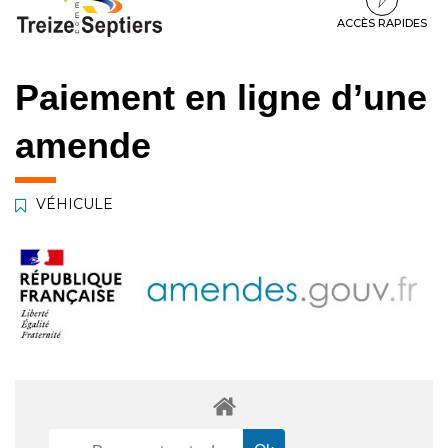
à
au
au
la
contenu
pied
ACCÈS RAPIDES
navigation
de
page
Paiement en ligne d’une
amende
VÉHICULE