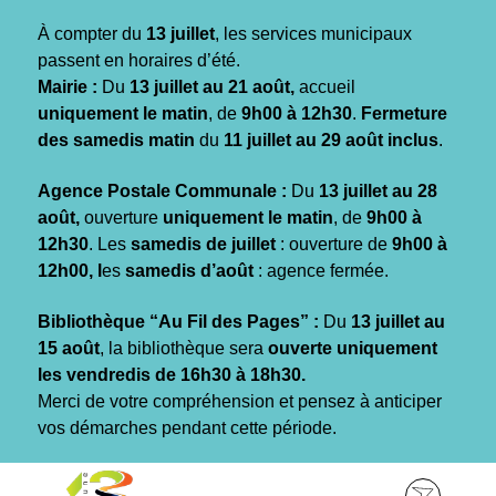
Gestion des traceurs
À compter du
13 juillet
, les services municipaux
passent en horaires d’été.
Mairie :
Du
13 juillet au 21 août,
accueil
uniquement le matin
, de
9h00 à 12h30
.
Fermeture
des samedis matin
du
11 juillet au 29 août inclus
.
Agence Postale Communale :
Du
13 juillet au 28
août,
ouverture
uniquement le matin
, de
9h00 à
12h30
. Les
samedis de juillet
: ouverture de
9h00 à
12h00, l
es
samedis d’août
: agence fermée.
Bibliothèque “Au Fil des Pages” :
Du
13 juillet au
15 août
, la bibliothèque sera
ouverte uniquement
les vendredis de 16h30 à 18h30.
Merci de votre compréhension et pensez à anticiper
vos démarches pendant cette période.
Aller
Aller
Aller