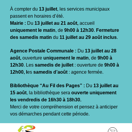
Gestion des traceurs
À compter du
13 juillet
, les services municipaux
passent en horaires d’été.
Mairie :
Du
13 juillet au 21 août,
accueil
uniquement le matin
, de
9h00 à 12h30
.
Fermeture
des samedis matin
du
11 juillet au 29 août inclus
.
Agence Postale Communale :
Du
13 juillet au 28
août,
ouverture
uniquement le matin
, de
9h00 à
12h30
. Les
samedis de juillet
: ouverture de
9h00 à
12h00, l
es
samedis d’août
: agence fermée.
Bibliothèque “Au Fil des Pages” :
Du
13 juillet au
15 août
, la bibliothèque sera
ouverte uniquement
les vendredis de 16h30 à 18h30.
Merci de votre compréhension et pensez à anticiper
vos démarches pendant cette période.
Aller
Aller
Aller