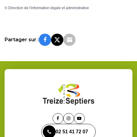
©
Direction de l'information légale et administrative
Partager sur :
Lien
Lien
Lien
vers
vers
vers
02 51 41 72 07
le
le
la