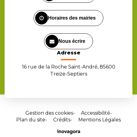
compte
compte
chaîne
Facebook
Instagram
Youtube
Horaires des mairies
Nous écrire
Adresse
16 rue de la Roche Saint-André, 85600
Treize-Septiers
Gestion des cookies
Accessibilité
Plan du site
Crédits
Mentions Légales
Site