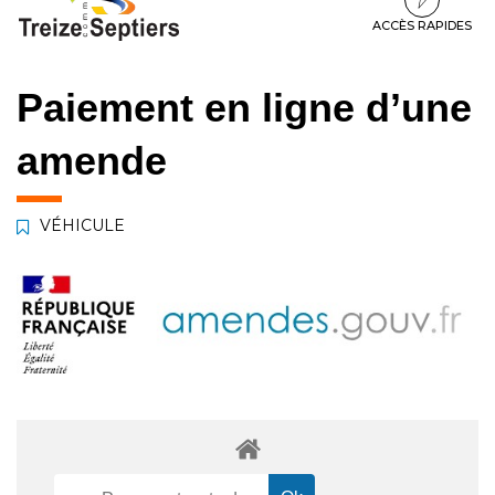
à
au
au
la
contenu
pied
ACCÈS RAPIDES
navigation
de
page
Paiement en ligne d’une
amende
VÉHICULE