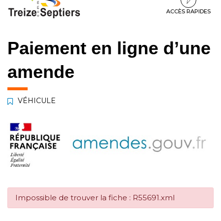
à
au
au
la
contenu
pied
ACCÈS RAPIDES
navigation
de
page
Paiement en ligne d’une
amende
VÉHICULE
Impossible de trouver la fiche : R55691.xml