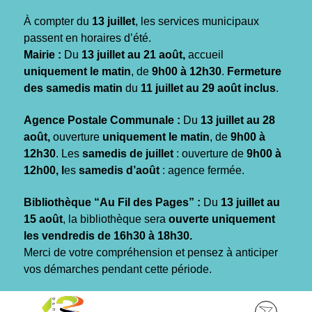
Gestion des traceurs
À compter du
13 juillet
, les services municipaux
passent en horaires d’été.
Mairie :
Du
13 juillet au 21 août,
accueil
uniquement le matin
, de
9h00 à 12h30
.
Fermeture
des samedis matin
du
11 juillet au 29 août inclus
.
Agence Postale Communale :
Du
13 juillet au 28
août,
ouverture
uniquement le matin
, de
9h00 à
12h30
. Les
samedis de juillet
: ouverture de
9h00 à
12h00, l
es
samedis d’août
: agence fermée.
Bibliothèque “Au Fil des Pages” :
Du
13 juillet au
15 août
, la bibliothèque sera
ouverte uniquement
les vendredis de 16h30 à 18h30.
Merci de votre compréhension et pensez à anticiper
vos démarches pendant cette période.
Aller
Aller
Aller