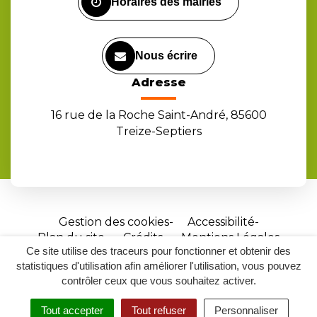
Horaires des mairies
Nous écrire
Adresse
16 rue de la Roche Saint-André, 85600
Treize-Septiers
Gestion des cookies
Accessibilité
Plan du site
Crédits
Mentions Légales
Ce site utilise des traceurs pour fonctionner et obtenir des
Site
statistiques d'utilisation afin améliorer l'utilisation, vous pouvez
réalisé
contrôler ceux que vous souhaitez activer.
par
Tout accepter
Tout refuser
Personnaliser
Inovagora
MENU