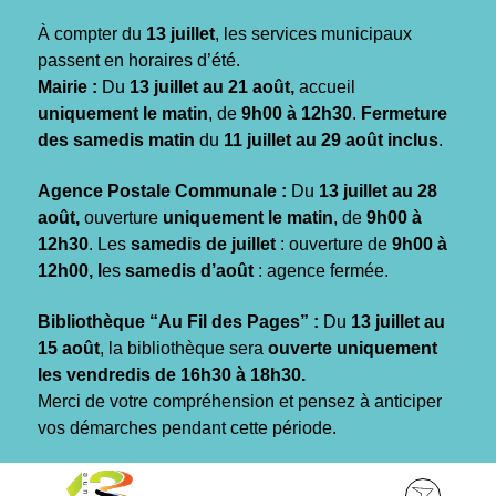
Gestion des traceurs
À compter du
13 juillet
, les services municipaux
passent en horaires d’été.
Mairie :
Du
13 juillet au 21 août,
accueil
uniquement le matin
, de
9h00 à 12h30
.
Fermeture
des samedis matin
du
11 juillet au 29 août inclus
.
Agence Postale Communale :
Du
13 juillet au 28
août,
ouverture
uniquement le matin
, de
9h00 à
12h30
. Les
samedis de juillet
: ouverture de
9h00 à
12h00, l
es
samedis d’août
: agence fermée.
Bibliothèque “Au Fil des Pages” :
Du
13 juillet au
15 août
, la bibliothèque sera
ouverte uniquement
les vendredis de 16h30 à 18h30.
Merci de votre compréhension et pensez à anticiper
vos démarches pendant cette période.
Aller
Aller
Aller