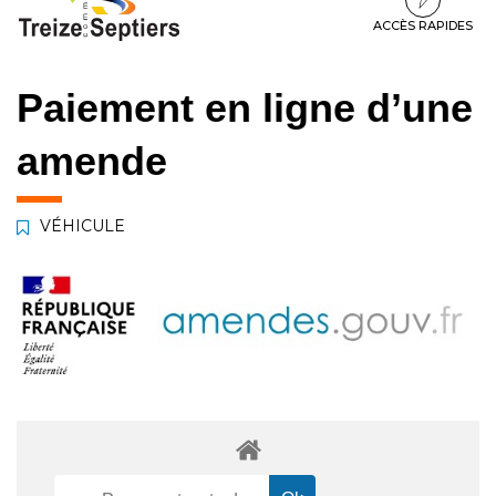
à
au
au
la
contenu
pied
ACCÈS RAPIDES
navigation
de
page
Paiement en ligne d’une
amende
VÉHICULE