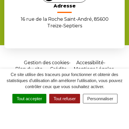
Adresse
16 rue de la Roche Saint-André, 85600
Treize-Septiers
Gestion des cookies
Accessibilité
Plan du site
Crédits
Mentions Légales
Ce site utilise des traceurs pour fonctionner et obtenir des
Site
statistiques d'utilisation afin améliorer l'utilisation, vous pouvez
réalisé
contrôler ceux que vous souhaitez activer.
par
Tout accepter
Tout refuser
Personnaliser
Inovagora
MENU
RECHERCHER
ACCESSIBILITÉ
(ouverture
dans
un
nouvel