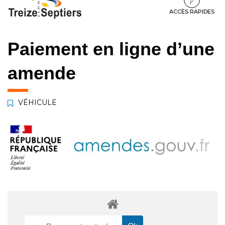
à
au
au
la
contenu
pied
ACCÈS RAPIDES
navigation
de
page
Paiement en ligne d’une
amende
VÉHICULE