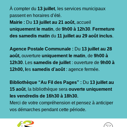
Gestion des traceurs
À compter du
13 juillet
, les services municipaux
passent en horaires d’été.
Mairie :
Du
13 juillet au 21 août,
accueil
uniquement le matin
, de
9h00 à 12h30
.
Fermeture
des samedis matin
du
11 juillet au 29 août inclus
.
Agence Postale Communale :
Du
13 juillet au 28
août,
ouverture
uniquement le matin
, de
9h00 à
12h30
. Les
samedis de juillet
: ouverture de
9h00 à
12h00, l
es
samedis d’août
: agence fermée.
Bibliothèque “Au Fil des Pages” :
Du
13 juillet au
15 août
, la bibliothèque sera
ouverte uniquement
les vendredis de 16h30 à 18h30.
Merci de votre compréhension et pensez à anticiper
vos démarches pendant cette période.
Aller
Aller
Aller