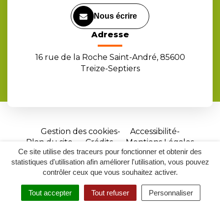
Nous écrire
Adresse
16 rue de la Roche Saint-André, 85600
Treize-Septiers
Gestion des cookies
Accessibilité
Plan du site
Crédits
Mentions Légales
Ce site utilise des traceurs pour fonctionner et obtenir des
Site
statistiques d'utilisation afin améliorer l'utilisation, vous pouvez
réalisé
contrôler ceux que vous souhaitez activer.
par
Tout accepter
Tout refuser
Personnaliser
Inovagora
MENU
RECHERCHER
ACCESSIBILITÉ
(ouverture
dans