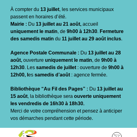
Gestion des traceurs
À compter du
13 juillet
, les services municipaux
passent en horaires d’été.
Mairie :
Du
13 juillet au 21 août,
accueil
uniquement le matin
, de
9h00 à 12h30
.
Fermeture
des samedis matin
du
11 juillet au 29 août inclus
.
Agence Postale Communale :
Du
13 juillet au 28
août,
ouverture
uniquement le matin
, de
9h00 à
12h30
. Les
samedis de juillet
: ouverture de
9h00 à
12h00, l
es
samedis d’août
: agence fermée.
Bibliothèque “Au Fil des Pages” :
Du
13 juillet au
15 août
, la bibliothèque sera
ouverte uniquement
les vendredis de 16h30 à 18h30.
Merci de votre compréhension et pensez à anticiper
vos démarches pendant cette période.
Aller
Aller
Aller