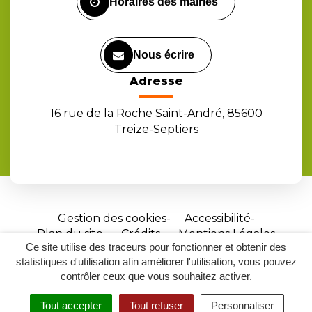
Horaires des mairies
Nous écrire
Adresse
16 rue de la Roche Saint-André, 85600
Treize-Septiers
Gestion des cookies
Accessibilité
Plan du site
Crédits
Mentions Légales
Ce site utilise des traceurs pour fonctionner et obtenir des
Site
statistiques d'utilisation afin améliorer l'utilisation, vous pouvez
réalisé
contrôler ceux que vous souhaitez activer.
par
Tout accepter
Tout refuser
Personnaliser
Inovagora
MENU