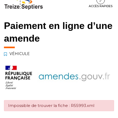
à
au
au
la
contenu
pied
ACCÈS RAPIDES
navigation
de
page
Paiement en ligne d’une
amende
VÉHICULE
Impossible de trouver la fiche : R55993.xml