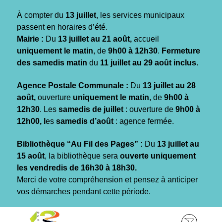
Gestion des traceurs
À compter du
13 juillet
, les services municipaux
passent en horaires d’été.
Mairie :
Du
13 juillet au 21 août,
accueil
uniquement le matin
, de
9h00 à 12h30
.
Fermeture
des samedis matin
du
11 juillet au 29 août inclus
.
Agence Postale Communale :
Du
13 juillet au 28
août,
ouverture
uniquement le matin
, de
9h00 à
12h30
. Les
samedis de juillet
: ouverture de
9h00 à
12h00, l
es
samedis d’août
: agence fermée.
Bibliothèque “Au Fil des Pages” :
Du
13 juillet au
15 août
, la bibliothèque sera
ouverte uniquement
les vendredis de 16h30 à 18h30.
Merci de votre compréhension et pensez à anticiper
vos démarches pendant cette période.
Aller
Aller
Aller