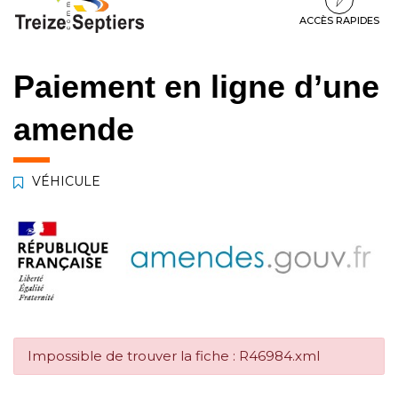
à
au
au
la
contenu
pied
ACCÈS RAPIDES
navigation
de
page
Paiement en ligne d’une
amende
VÉHICULE
Impossible de trouver la fiche : R46984.xml