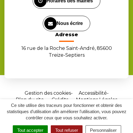
Horaires des mairies
Nous écrire
Adresse
16 rue de la Roche Saint-André, 85600
Treize-Septiers
Gestion des cookies
Accessibilité
Plan du site
Crédits
Mentions Légales
Ce site utilise des traceurs pour fonctionner et obtenir des
Site
statistiques d'utilisation afin améliorer l'utilisation, vous pouvez
réalisé
contrôler ceux que vous souhaitez activer.
par
Tout accepter
Tout refuser
Personnaliser
Inovagora
MENU