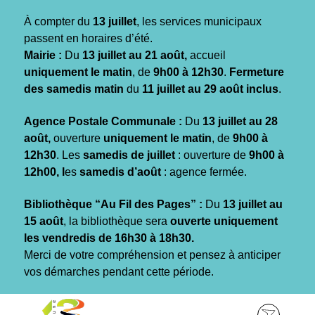
Gestion des traceurs
À compter du
13 juillet
, les services municipaux
passent en horaires d’été.
Mairie :
Du
13 juillet au 21 août,
accueil
uniquement le matin
, de
9h00 à 12h30
.
Fermeture
des samedis matin
du
11 juillet au 29 août inclus
.
Agence Postale Communale :
Du
13 juillet au 28
août,
ouverture
uniquement le matin
, de
9h00 à
12h30
. Les
samedis de juillet
: ouverture de
9h00 à
12h00, l
es
samedis d’août
: agence fermée.
Bibliothèque “Au Fil des Pages” :
Du
13 juillet au
15 août
, la bibliothèque sera
ouverte uniquement
les vendredis de 16h30 à 18h30.
Merci de votre compréhension et pensez à anticiper
vos démarches pendant cette période.
Aller
Aller
Aller