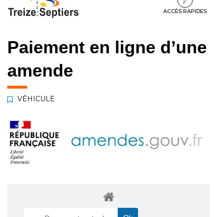
à
au
au
la
contenu
pied
ACCÈS RAPIDES
navigation
de
page
Paiement en ligne d’une
amende
VÉHICULE