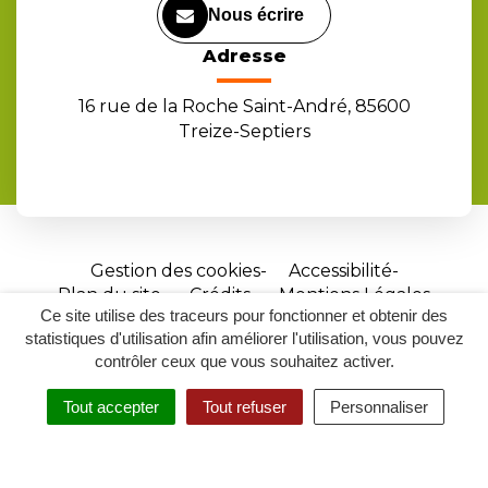
Nous écrire
Adresse
16 rue de la Roche Saint-André, 85600
Treize-Septiers
Gestion des cookies
Accessibilité
Plan du site
Crédits
Mentions Légales
Ce site utilise des traceurs pour fonctionner et obtenir des
Site
statistiques d'utilisation afin améliorer l'utilisation, vous pouvez
réalisé
contrôler ceux que vous souhaitez activer.
par
Tout accepter
Tout refuser
Personnaliser
Inovagora
MENU
RECHERCHER
ACCESSIBILITÉ
(ouverture
dans
un