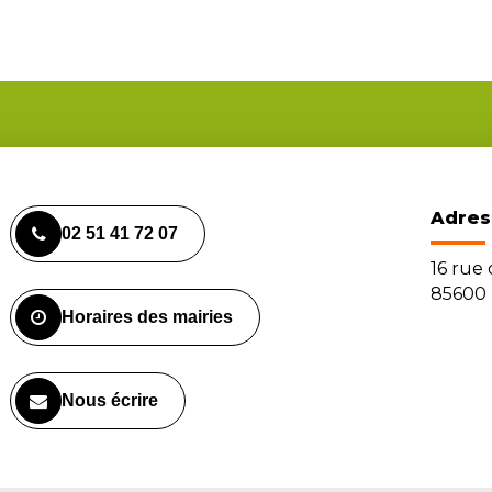
Adres
02 51 41 72 07
16 rue
85600 
Horaires des mairies
Nous écrire