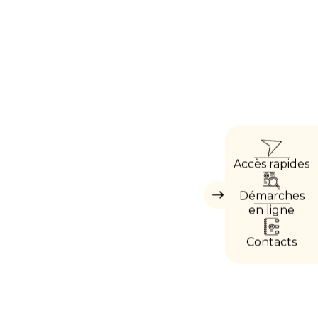
ACC
Accès rapides
DIRE
Démarches
Masquer
les
en ligne
accès
directs
Contacts