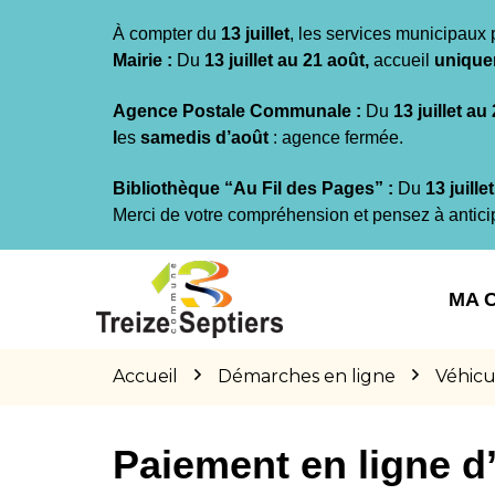
Gestion des traceurs
À compter du
13 juillet
, les services municipaux 
Mairie :
Du
13 juillet au 21 août,
accueil
unique
Agence Postale Communale :
Du
13 juillet au
l
es
samedis d’août
: agence fermée.
Bibliothèque “Au Fil des Pages” :
Du
13 juille
Merci de votre compréhension et pensez à antici
Aller
Aller
Aller
à
au
au
MA 
la
contenu
pied
navigation
de
page
Accueil
Démarches en ligne
Véhicu
Paiement en ligne 