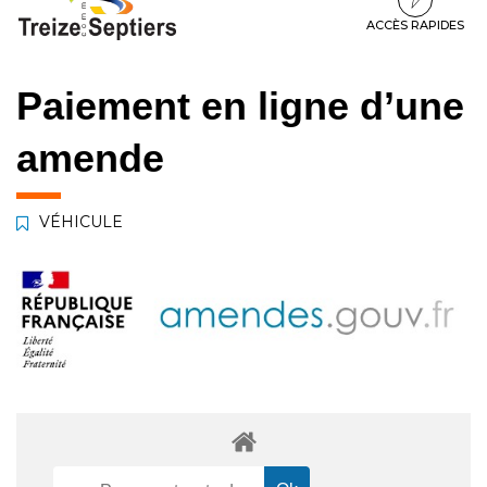
à
au
au
la
contenu
pied
ACCÈS RAPIDES
navigation
de
page
Paiement en ligne d’une
amende
VÉHICULE