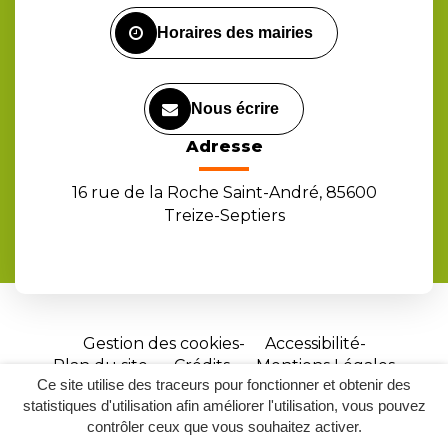
Facebook
Instagram
Youtube
Horaires des mairies
Nous écrire
Adresse
16 rue de la Roche Saint-André, 85600
Treize-Septiers
Gestion des cookies
Accessibilité
Plan du site
Crédits
Mentions Légales
Ce site utilise des traceurs pour fonctionner et obtenir des
Site
statistiques d'utilisation afin améliorer l'utilisation, vous pouvez
réalisé
contrôler ceux que vous souhaitez activer.