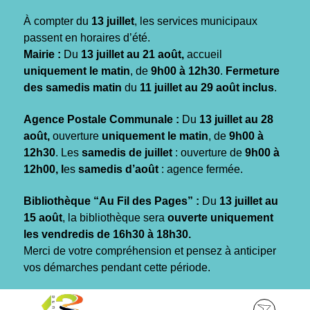
Gestion des traceurs
À compter du
13 juillet
, les services municipaux
passent en horaires d’été.
Mairie :
Du
13 juillet au 21 août,
accueil
uniquement le matin
, de
9h00 à 12h30
.
Fermeture
des samedis matin
du
11 juillet au 29 août inclus
.
Agence Postale Communale :
Du
13 juillet au 28
août,
ouverture
uniquement le matin
, de
9h00 à
12h30
. Les
samedis de juillet
: ouverture de
9h00 à
12h00, l
es
samedis d’août
: agence fermée.
Bibliothèque “Au Fil des Pages” :
Du
13 juillet au
15 août
, la bibliothèque sera
ouverte uniquement
les vendredis de 16h30 à 18h30.
Merci de votre compréhension et pensez à anticiper
vos démarches pendant cette période.
Aller
Aller
Aller