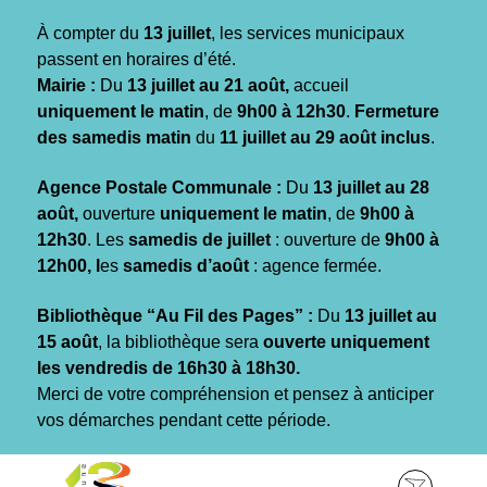
Gestion des traceurs
À compter du
13 juillet
, les services municipaux
passent en horaires d’été.
Mairie :
Du
13 juillet au 21 août,
accueil
uniquement le matin
, de
9h00 à 12h30
.
Fermeture
des samedis matin
du
11 juillet au 29 août inclus
.
Agence Postale Communale :
Du
13 juillet au 28
août,
ouverture
uniquement le matin
, de
9h00 à
12h30
. Les
samedis de juillet
: ouverture de
9h00 à
12h00, l
es
samedis d’août
: agence fermée.
Bibliothèque “Au Fil des Pages” :
Du
13 juillet au
15 août
, la bibliothèque sera
ouverte uniquement
les vendredis de 16h30 à 18h30.
Merci de votre compréhension et pensez à anticiper
vos démarches pendant cette période.
Aller
Aller
Aller