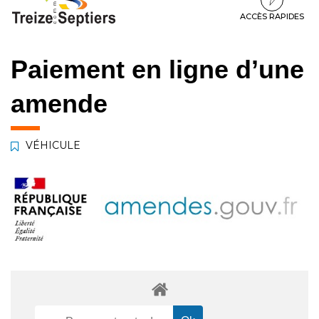
à
au
au
la
contenu
pied
ACCÈS RAPIDES
navigation
de
page
Paiement en ligne d’une
amende
VÉHICULE