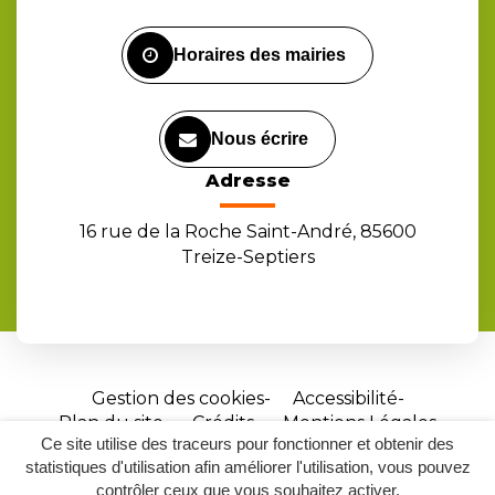
Facebook
Instagram
Youtube
Horaires des mairies
Nous écrire
Adresse
16 rue de la Roche Saint-André, 85600
Treize-Septiers
Gestion des cookies
Accessibilité
Plan du site
Crédits
Mentions Légales
Ce site utilise des traceurs pour fonctionner et obtenir des
Site
statistiques d'utilisation afin améliorer l'utilisation, vous pouvez
réalisé
contrôler ceux que vous souhaitez activer.