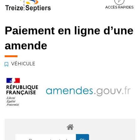
à
au
au
la
contenu
pied
ACCÈS RAPIDES
navigation
de
page
Paiement en ligne d’une
amende
VÉHICULE