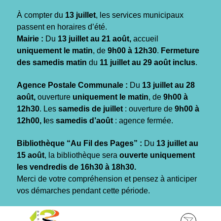
Gestion des traceurs
À compter du
13 juillet
, les services municipaux
passent en horaires d’été.
Mairie :
Du
13 juillet au 21 août,
accueil
uniquement le matin
, de
9h00 à 12h30
.
Fermeture
des samedis matin
du
11 juillet au 29 août inclus
.
Agence Postale Communale :
Du
13 juillet au 28
août,
ouverture
uniquement le matin
, de
9h00 à
12h30
. Les
samedis de juillet
: ouverture de
9h00 à
12h00, l
es
samedis d’août
: agence fermée.
Bibliothèque “Au Fil des Pages” :
Du
13 juillet au
15 août
, la bibliothèque sera
ouverte uniquement
les vendredis de 16h30 à 18h30.
Merci de votre compréhension et pensez à anticiper
vos démarches pendant cette période.
Aller
Aller
Aller