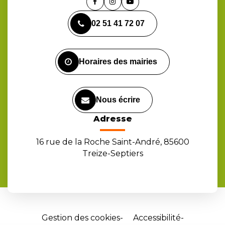
Lien
Lien
Lien
vers
vers
vers
02 51 41 72 07
le
le
la
compte
compte
chaîne
Facebook
Instagram
Youtube
Horaires des mairies
Nous écrire
Adresse
16 rue de la Roche Saint-André, 85600
Treize-Septiers
Gestion des cookies
Accessibilité