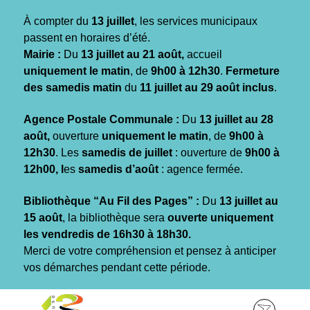
Gestion des traceurs
À compter du
13 juillet
, les services municipaux
passent en horaires d’été.
Mairie :
Du
13 juillet au 21 août,
accueil
uniquement le matin
, de
9h00 à 12h30
.
Fermeture
des samedis matin
du
11 juillet au 29 août inclus
.
Agence Postale Communale :
Du
13 juillet au 28
août,
ouverture
uniquement le matin
, de
9h00 à
12h30
. Les
samedis de juillet
: ouverture de
9h00 à
12h00, l
es
samedis d’août
: agence fermée.
Bibliothèque “Au Fil des Pages” :
Du
13 juillet au
15 août
, la bibliothèque sera
ouverte uniquement
les vendredis de 16h30 à 18h30.
Merci de votre compréhension et pensez à anticiper
vos démarches pendant cette période.
Aller
Aller
Aller