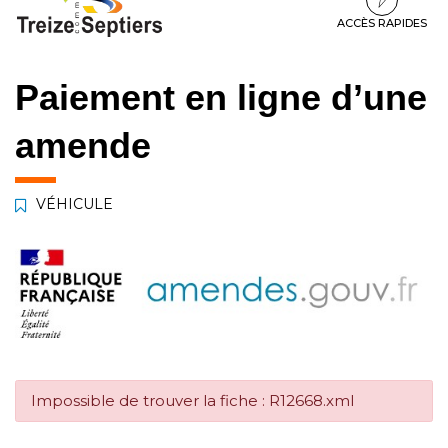
à
au
au
la
contenu
pied
ACCÈS RAPIDES
navigation
de
page
Paiement en ligne d’une
amende
VÉHICULE
Impossible de trouver la fiche : R12668.xml