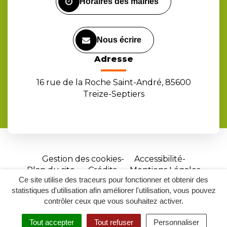
Horaires des mairies
Nous écrire
Adresse
16 rue de la Roche Saint-André, 85600
Treize-Septiers
Gestion des cookies
Accessibilité
Plan du site
Crédits
Mentions Légales
Ce site utilise des traceurs pour fonctionner et obtenir des
Site
statistiques d'utilisation afin améliorer l'utilisation, vous pouvez
réalisé
contrôler ceux que vous souhaitez activer.
par
Tout accepter
Tout refuser
Personnaliser
Inovagora
MENU