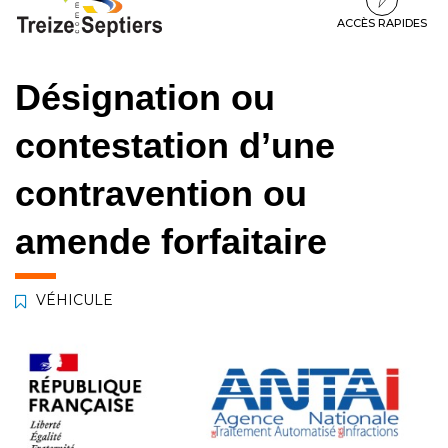
à
au
au
la
contenu
pied
ACCÈS RAPIDES
navigation
de
page
Désignation ou
contestation d’une
contravention ou
amende forfaitaire
VÉHICULE