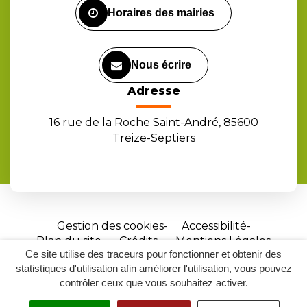
Horaires des mairies
Nous écrire
Adresse
16 rue de la Roche Saint-André, 85600
Treize-Septiers
Gestion des cookies
Accessibilité
Plan du site
Crédits
Mentions Légales
Ce site utilise des traceurs pour fonctionner et obtenir des
Site
statistiques d'utilisation afin améliorer l'utilisation, vous pouvez
réalisé
contrôler ceux que vous souhaitez activer.
par