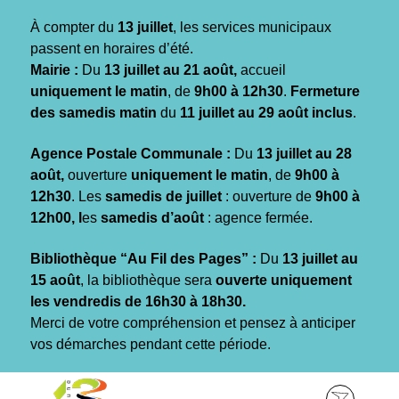
Gestion des traceurs
À compter du
13 juillet
, les services municipaux
passent en horaires d’été.
Mairie :
Du
13 juillet au 21 août,
accueil
uniquement le matin
, de
9h00 à 12h30
.
Fermeture
des samedis matin
du
11 juillet au 29 août inclus
.
Agence Postale Communale :
Du
13 juillet au 28
août,
ouverture
uniquement le matin
, de
9h00 à
12h30
. Les
samedis de juillet
: ouverture de
9h00 à
12h00, l
es
samedis d’août
: agence fermée.
Bibliothèque “Au Fil des Pages” :
Du
13 juillet au
15 août
, la bibliothèque sera
ouverte uniquement
les vendredis de 16h30 à 18h30.
Merci de votre compréhension et pensez à anticiper
vos démarches pendant cette période.
Aller
Aller
Aller