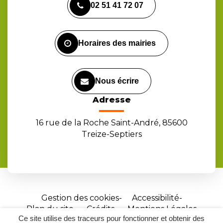
02 51 41 72 07
le
le
la
compte
compte
chaîne
Facebook
Instagram
Youtube
Horaires des mairies
Nous écrire
Adresse
16 rue de la Roche Saint-André, 85600
Treize-Septiers
Gestion des cookies
Accessibilité
Plan du site
Crédits
Mentions Légales
Ce site utilise des traceurs pour fonctionner et obtenir des