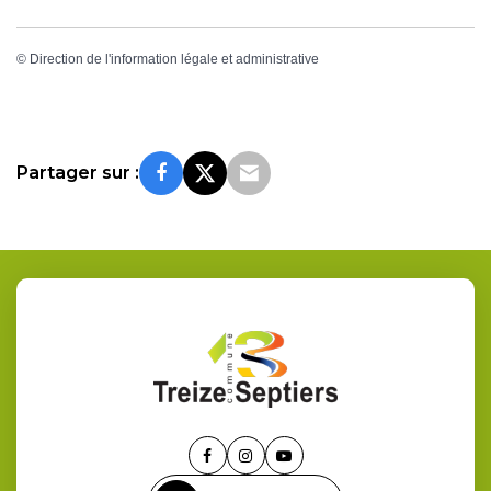
©
Direction de l'information légale et administrative
Partager sur :
Lien
Lien
Lien
vers
vers
vers