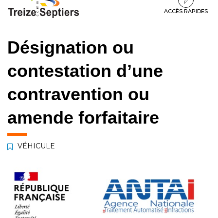
à
au
au
la
contenu
pied
ACCÈS RAPIDES
navigation
de
page
Désignation ou
contestation d’une
contravention ou
amende forfaitaire
VÉHICULE