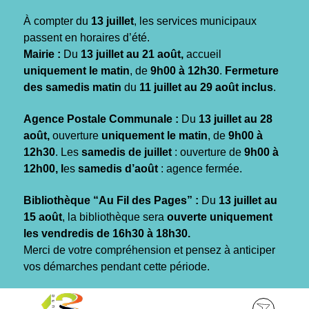
Gestion des traceurs
À compter du
13 juillet
, les services municipaux
passent en horaires d’été.
Mairie :
Du
13 juillet au 21 août,
accueil
uniquement le matin
, de
9h00 à 12h30
.
Fermeture
des samedis matin
du
11 juillet au 29 août inclus
.
Agence Postale Communale :
Du
13 juillet au 28
août,
ouverture
uniquement le matin
, de
9h00 à
12h30
. Les
samedis de juillet
: ouverture de
9h00 à
12h00, l
es
samedis d’août
: agence fermée.
Bibliothèque “Au Fil des Pages” :
Du
13 juillet au
15 août
, la bibliothèque sera
ouverte uniquement
les vendredis de 16h30 à 18h30.
Merci de votre compréhension et pensez à anticiper
vos démarches pendant cette période.
Aller
Aller
Aller