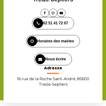
Lien
Lien
Lien
vers
vers
vers
02 51 41 72 07
le
le
la
compte
compte
chaîne
Facebook
Instagram
Youtube
Horaires des mairies
Nous écrire
Adresse
16 rue de la Roche Saint-André, 85600
Treize-Septiers