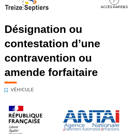
à
au
au
la
contenu
pied
ACCÈS RAPIDES
navigation
de
page
Désignation ou
contestation d’une
contravention ou
amende forfaitaire
VÉHICULE