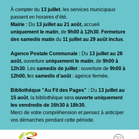
Gestion des traceurs
À compter du
13 juillet
, les services municipaux
passent en horaires d’été.
Mairie :
Du
13 juillet au 21 août,
accueil
uniquement le matin
, de
9h00 à 12h30
.
Fermeture
des samedis matin
du
11 juillet au 29 août inclus
.
Agence Postale Communale :
Du
13 juillet au 28
août,
ouverture
uniquement le matin
, de
9h00 à
12h30
. Les
samedis de juillet
: ouverture de
9h00 à
12h00, l
es
samedis d’août
: agence fermée.
Bibliothèque “Au Fil des Pages” :
Du
13 juillet au
15 août
, la bibliothèque sera
ouverte uniquement
les vendredis de 16h30 à 18h30.
Merci de votre compréhension et pensez à anticiper
vos démarches pendant cette période.
Aller
Aller
Aller