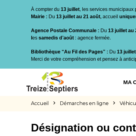
Gestion des traceurs
À compter du
13 juillet
, les services municipaux 
Mairie :
Du
13 juillet au 21 août,
accueil
unique
Agence Postale Communale :
Du
13 juillet au
l
es
samedis d’août
: agence fermée.
Bibliothèque “Au Fil des Pages” :
Du
13 juille
Merci de votre compréhension et pensez à antici
Aller
Aller
Aller
à
au
au
MA 
la
contenu
pied
navigation
de
page
Accueil
Démarches en ligne
Véhicu
Désignation ou cont