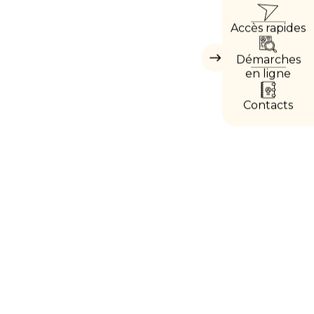
ACC
Accès rapides
DIRE
Démarches
Masquer
les
en ligne
accès
directs
Contacts