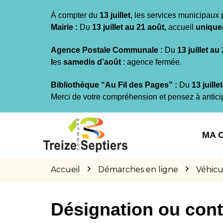
Gestion des traceurs
À compter du
13 juillet
, les services municipaux 
Mairie :
Du
13 juillet au 21 août,
accueil
unique
Agence Postale Communale :
Du
13 juillet au
l
es
samedis d’août
: agence fermée.
Bibliothèque “Au Fil des Pages” :
Du
13 juille
Merci de votre compréhension et pensez à antici
Aller
Aller
Aller
à
au
au
MA 
la
contenu
pied
navigation
de
page
Accueil
Démarches en ligne
Véhicu
Désignation ou cont