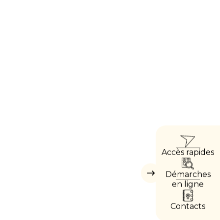
ACC
Accès rapides
DIRE
Démarches
Masquer
les
en ligne
accès
directs
Contacts