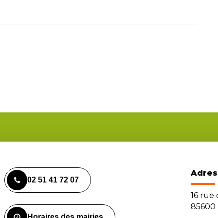
Adres
02 51 41 72 07
16 rue
85600 
Horaires des mairies