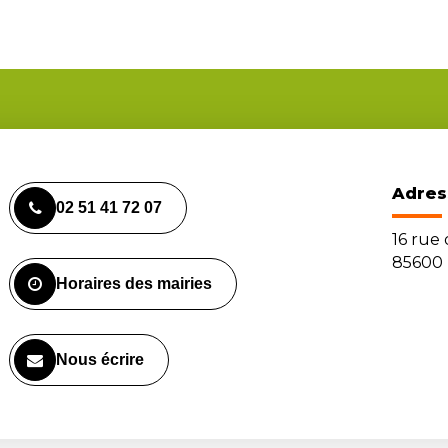
Adres
02 51 41 72 07
16 rue
85600 
Horaires des mairies
Nous écrire