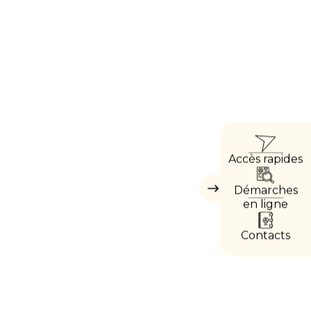
ACC
Accès rapides
DIRE
Démarches
Masquer
les
en ligne
accès
directs
Contacts