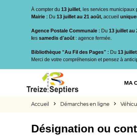
Gestion des traceurs
À compter du
13 juillet
, les services municipaux 
Mairie :
Du
13 juillet au 21 août,
accueil
unique
Agence Postale Communale :
Du
13 juillet au
l
es
samedis d’août
: agence fermée.
Bibliothèque “Au Fil des Pages” :
Du
13 juille
Merci de votre compréhension et pensez à antici
Aller
Aller
Aller
à
au
au
MA 
la
contenu
pied
navigation
de
page
Accueil
Démarches en ligne
Véhicu
Désignation ou cont