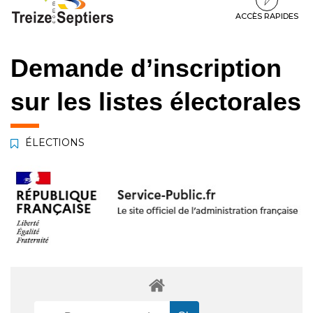
à
au
au
la
contenu
pied
ACCÈS RAPIDES
navigation
de
page
Demande d’inscription
sur les listes électorales
ÉLECTIONS