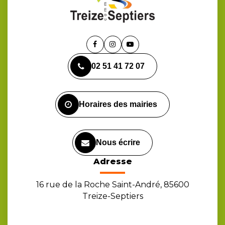
Lien
Lien
Lien
vers
vers
vers
02 51 41 72 07
le
le
la
compte
compte
chaîne
Facebook
Instagram
Youtube
Horaires des mairies
Nous écrire
Adresse
16 rue de la Roche Saint-André, 85600
Treize-Septiers