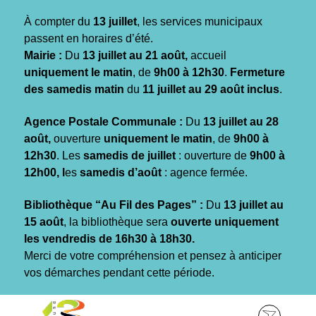
Gestion des traceurs
À compter du
13 juillet
, les services municipaux
passent en horaires d’été.
Mairie :
Du
13 juillet au 21 août,
accueil
uniquement le matin
, de
9h00 à 12h30
.
Fermeture
des samedis matin
du
11 juillet au 29 août inclus
.
Agence Postale Communale :
Du
13 juillet au 28
août,
ouverture
uniquement le matin
, de
9h00 à
12h30
. Les
samedis de juillet
: ouverture de
9h00 à
12h00, l
es
samedis d’août
: agence fermée.
Bibliothèque “Au Fil des Pages” :
Du
13 juillet au
15 août
, la bibliothèque sera
ouverte uniquement
les vendredis de 16h30 à 18h30.
Merci de votre compréhension et pensez à anticiper
vos démarches pendant cette période.
Aller
Aller
Aller