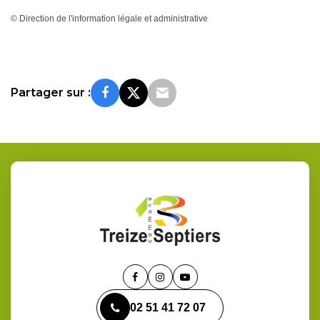
©
Direction de l'information légale et administrative
Partager sur :
Lien
Lien
Lien
vers
vers
vers
02 51 41 72 07
le
le
la