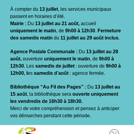
Gestion des traceurs
À compter du
13 juillet
, les services municipaux
passent en horaires d’été.
Mairie :
Du
13 juillet au 21 août,
accueil
uniquement le matin
, de
9h00 à 12h30
.
Fermeture
des samedis matin
du
11 juillet au 29 août inclus
.
Agence Postale Communale :
Du
13 juillet au 28
août,
ouverture
uniquement le matin
, de
9h00 à
12h30
. Les
samedis de juillet
: ouverture de
9h00 à
12h00, l
es
samedis d’août
: agence fermée.
Bibliothèque “Au Fil des Pages” :
Du
13 juillet au
15 août
, la bibliothèque sera
ouverte uniquement
les vendredis de 16h30 à 18h30.
Merci de votre compréhension et pensez à anticiper
vos démarches pendant cette période.
Aller
Aller
Aller