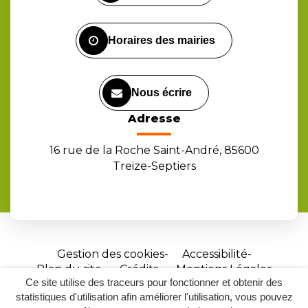
compte
compte
chaîne
Facebook
Instagram
Youtube
Horaires des mairies
Nous écrire
Adresse
16 rue de la Roche Saint-André, 85600
Treize-Septiers
Gestion des cookies
Accessibilité
Plan du site
Crédits
Mentions Légales
Ce site utilise des traceurs pour fonctionner et obtenir des
Site
statistiques d'utilisation afin améliorer l'utilisation, vous pouvez