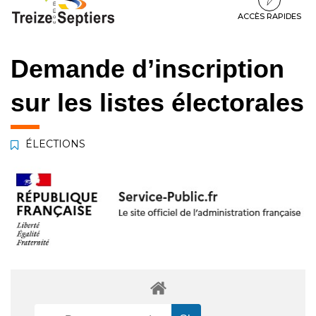
à
au
au
la
contenu
pied
ACCÈS RAPIDES
navigation
de
page
Demande d’inscription
sur les listes électorales
ÉLECTIONS