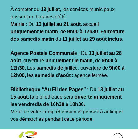
Gestion des traceurs
À compter du
13 juillet
, les services municipaux
passent en horaires d’été.
Mairie :
Du
13 juillet au 21 août,
accueil
uniquement le matin
, de
9h00 à 12h30
.
Fermeture
des samedis matin
du
11 juillet au 29 août inclus
.
Agence Postale Communale :
Du
13 juillet au 28
août,
ouverture
uniquement le matin
, de
9h00 à
12h30
. Les
samedis de juillet
: ouverture de
9h00 à
12h00, l
es
samedis d’août
: agence fermée.
Bibliothèque “Au Fil des Pages” :
Du
13 juillet au
15 août
, la bibliothèque sera
ouverte uniquement
les vendredis de 16h30 à 18h30.
Merci de votre compréhension et pensez à anticiper
vos démarches pendant cette période.
Aller
Aller
Aller