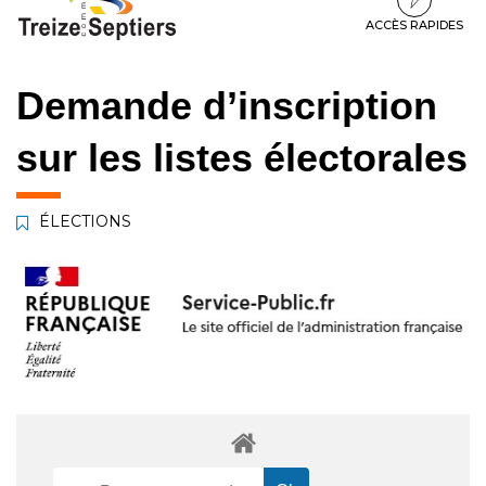
à
au
au
la
contenu
pied
ACCÈS RAPIDES
navigation
de
page
Demande d’inscription
sur les listes électorales
ÉLECTIONS