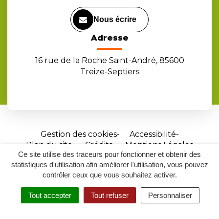
Nous écrire
Adresse
16 rue de la Roche Saint-André, 85600
Treize-Septiers
Gestion des cookies
Accessibilité
Plan du site
Crédits
Mentions Légales
Ce site utilise des traceurs pour fonctionner et obtenir des
Site
statistiques d'utilisation afin améliorer l'utilisation, vous pouvez
réalisé
contrôler ceux que vous souhaitez activer.
par
Tout accepter
Tout refuser
Personnaliser
Inovagora
MENU
RECHERCHER
ACCESSIBILITÉ
(ouverture