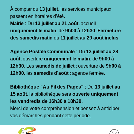
Gestion des traceurs
À compter du
13 juillet
, les services municipaux
passent en horaires d’été.
Mairie :
Du
13 juillet au 21 août,
accueil
uniquement le matin
, de
9h00 à 12h30
.
Fermeture
des samedis matin
du
11 juillet au 29 août inclus
.
Agence Postale Communale :
Du
13 juillet au 28
août,
ouverture
uniquement le matin
, de
9h00 à
12h30
. Les
samedis de juillet
: ouverture de
9h00 à
12h00, l
es
samedis d’août
: agence fermée.
Bibliothèque “Au Fil des Pages” :
Du
13 juillet au
15 août
, la bibliothèque sera
ouverte uniquement
les vendredis de 16h30 à 18h30.
Merci de votre compréhension et pensez à anticiper
vos démarches pendant cette période.
Aller
Aller
Aller