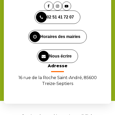
Lien
Lien
Lien
vers
vers
vers
02 51 41 72 07
le
le
la
compte
compte
chaîne
Facebook
Instagram
Youtube
Horaires des mairies
Nous écrire
Adresse
16 rue de la Roche Saint-André, 85600
Treize-Septiers