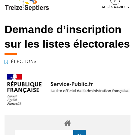
à
au
au
la
contenu
pied
ACCÈS RAPIDES
navigation
de
page
Demande d’inscription
sur les listes électorales
ÉLECTIONS