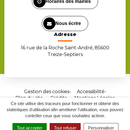
Horaires des mairies
Nous écrire
Adresse
16 rue de la Roche Saint-André, 85600
Treize-Septiers
Gestion des cookies
Accessibilité
Plan du site
Crédits
Mentions Légales
Ce site utilise des traceurs pour fonctionner et obtenir des
Site
statistiques d'utilisation afin améliorer l'utilisation, vous pouvez
réalisé
contrôler ceux que vous souhaitez activer.
par
Tout accepter
Tout refuser
Personnaliser
Inovagora
MENU