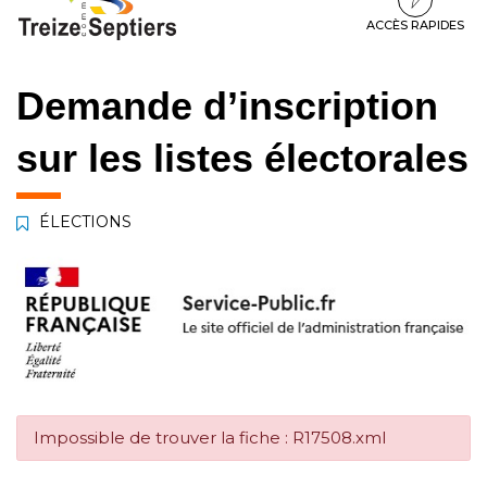
à
au
au
la
contenu
pied
ACCÈS RAPIDES
navigation
de
page
Demande d’inscription
sur les listes électorales
ÉLECTIONS
Impossible de trouver la fiche : R17508.xml