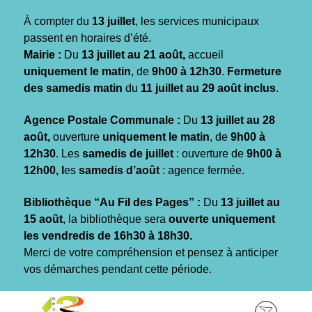
Gestion des traceurs
À compter du
13 juillet
, les services municipaux
passent en horaires d’été.
Mairie :
Du
13 juillet au 21 août,
accueil
uniquement le matin
, de
9h00 à 12h30
.
Fermeture
des samedis matin
du
11 juillet au 29 août inclus
.
Agence Postale Communale :
Du
13 juillet au 28
août,
ouverture
uniquement le matin
, de
9h00 à
12h30
. Les
samedis de juillet
: ouverture de
9h00 à
12h00, l
es
samedis d’août
: agence fermée.
Bibliothèque “Au Fil des Pages” :
Du
13 juillet au
15 août
, la bibliothèque sera
ouverte uniquement
les vendredis de 16h30 à 18h30.
Merci de votre compréhension et pensez à anticiper
vos démarches pendant cette période.
Aller
Aller
Aller